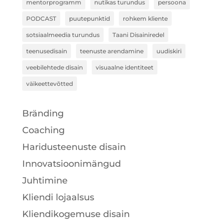
mentorprogramm
nutikas turundus
persoona
PODCAST
puutepunktid
rohkem kliente
sotsiaalmeedia turundus
Taani Disainiredel
teenusedisain
teenuste arendamine
uudiskiri
veebilehtede disain
visuaalne identiteet
väikeettevõtted
Bränding
Coaching
Haridusteenuste disain
Innovatsioonimängud
Juhtimine
Kliendi lojaalsus
Kliendikogemuse disain