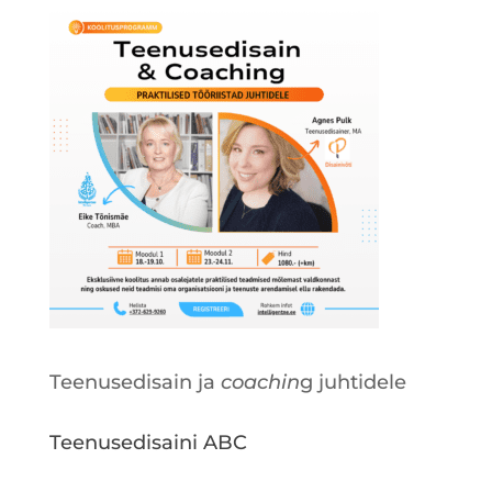
Teenusedisain ja
coachin
g juhtidele
Teenusedisaini ABC