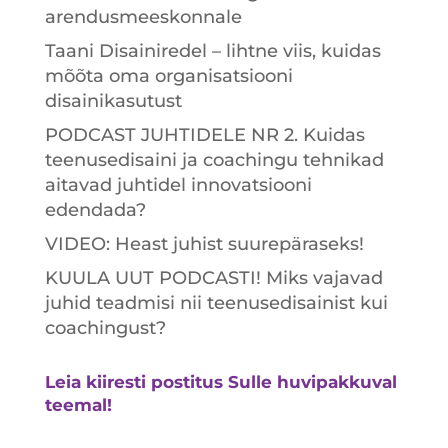
arendusmeeskonnale
Taani Disainiredel – lihtne viis, kuidas
mõõta oma organisatsiooni
disainikasutust
PODCAST JUHTIDELE NR 2. Kuidas
teenusedisaini ja coachingu tehnikad
aitavad juhtidel innovatsiooni
edendada?
VIDEO: Heast juhist suurepäraseks!
KUULA UUT PODCASTI! Miks vajavad
juhid teadmisi nii teenusedisainist kui
coachingust?
Leia kiiresti postitus Sulle huvipakkuval
teemal!