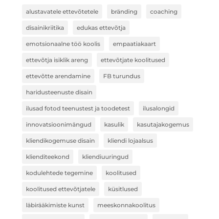
alustavatele ettevõtetele
bränding
coaching
disainikriitika
edukas ettevõtja
emotsionaalne töö koolis
empaatiakaart
ettevõtja isiklik areng
ettevõtjate koolitused
ettevõtte arendamine
FB turundus
haridusteenuste disain
ilusad fotod teenustest ja toodetest
ilusalongid
innovatsioonimängud
kasulik
kasutajakogemus
kliendikogemuse disain
kliendi lojaalsus
klienditeekond
kliendiuuringud
kodulehtede tegemine
koolitused
koolitused ettevõtjatele
küsitlused
läbirääkimiste kunst
meeskonnakoolitus