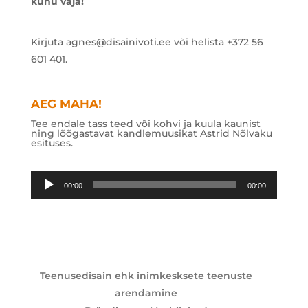
kuhu vaja!
Kirjuta agnes@disainivoti.ee või helista +372 56
601 401.
AEG MAHA!
Tee endale tass teed või kohvi ja kuula kaunist
ning lõõgastavat kandlemuusikat Astrid Nõlvaku
esituses.
Audioesitaja
00:00
00:00
Teenusedisain ehk inimkesksete teenuste
arendamine