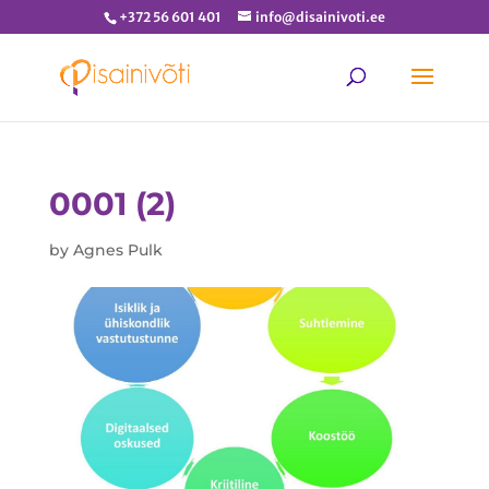
+372 56 601 401
info@disainivoti.ee
0001 (2)
by
Agnes Pulk