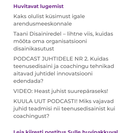
Huvitavat lugemist
Kaks olulist küsimust igale
arendusmeeskonnale
Taani Disainiredel – lihtne viis, kuidas
mõõta oma organisatsiooni
disainikasutust
PODCAST JUHTIDELE NR 2. Kuidas
teenusedisaini ja coachingu tehnikad
aitavad juhtidel innovatsiooni
edendada?
VIDEO: Heast juhist suurepäraseks!
KUULA UUT PODCASTI! Miks vajavad
juhid teadmisi nii teenusedisainist kui
coachingust?
Leia kiiresti postitus Sulle huvipakkuval