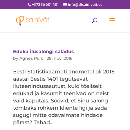
+372 56 601 401
info@disainivoti.ee
Eduka ilusalongi saladus
by
Agnes Pulk
|
28. nov. 2016
Eesti Statistikaameti andmetel oli 2015.
aastal Eestis 1401 tegutsevat
iluteenindusasutust, kuid tõeliselt
edukad ja kasumit teenivad on neist
vaid käputäis. Soovid, et Sinu salong
tõmbaks rohkem kliente ligi ja seda
sugugi mitte odavaimate hindade
pärast? Tahad...