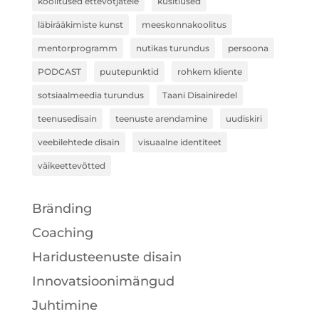
koolitused ettevõtjatele
küsitlused
läbirääkimiste kunst
meeskonnakoolitus
mentorprogramm
nutikas turundus
persoona
PODCAST
puutepunktid
rohkem kliente
sotsiaalmeedia turundus
Taani Disainiredel
teenusedisain
teenuste arendamine
uudiskiri
veebilehtede disain
visuaalne identiteet
väikeettevõtted
Bränding
Coaching
Haridusteenuste disain
Innovatsioonimängud
Juhtimine