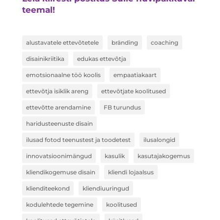
teemal!
alustavatele ettevõtetele
bränding
coaching
disainikriitika
edukas ettevõtja
emotsionaalne töö koolis
empaatiakaart
ettevõtja isiklik areng
ettevõtjate koolitused
ettevõtte arendamine
FB turundus
haridusteenuste disain
ilusad fotod teenustest ja toodetest
ilusalongid
innovatsioonimängud
kasulik
kasutajakogemus
kliendikogemuse disain
kliendi lojaalsus
klienditeekond
kliendiuuringud
kodulehtede tegemine
koolitused