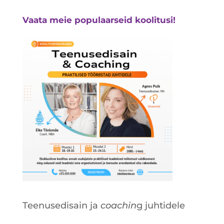
Vaata meie populaarseid koolitusi!
Teenusedisain ja
coachin
g juhtidele