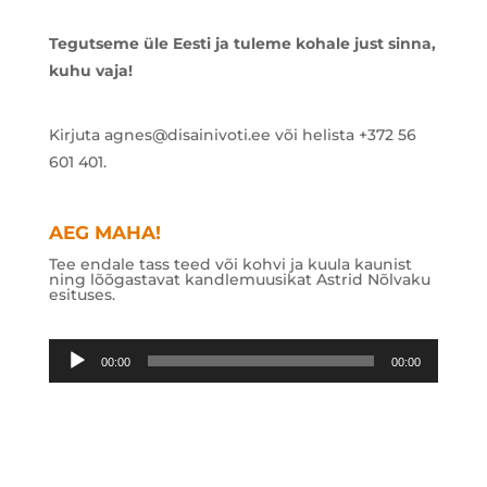
Tegutseme üle Eesti ja tuleme kohale just sinna,
kuhu vaja!
Kirjuta agnes@disainivoti.ee või helista +372 56
601 401.
AEG MAHA!
Tee endale tass teed või kohvi ja kuula kaunist
ning lõõgastavat kandlemuusikat Astrid Nõlvaku
esituses.
Audioesitaja
00:00
00:00