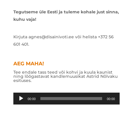
Tegutseme üle Eesti ja tuleme kohale just sinna,
kuhu vaja!
Kirjuta agnes@disainivoti.ee või helista +372 56
601 401.
AEG MAHA!
Tee endale tass teed või kohvi ja kuula kaunist
ning lõõgastavat kandlemuusikat Astrid Nõlvaku
esituses.
Audioesitaja
00:00
00:00