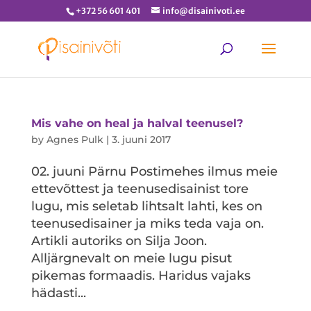
+372 56 601 401
info@disainivoti.ee
Mis vahe on heal ja halval teenusel?
by
Agnes Pulk
|
3. juuni 2017
02. juuni Pärnu Postimehes ilmus meie
ettevõttest ja teenusedisainist tore
lugu, mis seletab lihtsalt lahti, kes on
teenusedisainer ja miks teda vaja on.
Artikli autoriks on Silja Joon.
Alljärgnevalt on meie lugu pisut
pikemas formaadis. Haridus vajaks
hädasti...