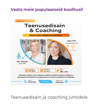
Vaata meie populaarseid koolitusi!
Teenusedisain ja
coachin
g juhtidele