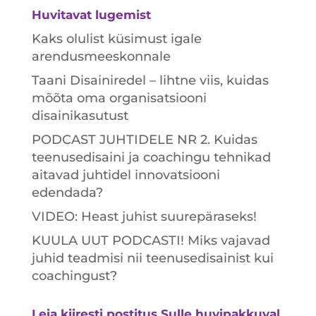
Huvitavat lugemist
Kaks olulist küsimust igale
arendusmeeskonnale
Taani Disainiredel – lihtne viis, kuidas
mõõta oma organisatsiooni
disainikasutust
PODCAST JUHTIDELE NR 2. Kuidas
teenusedisaini ja coachingu tehnikad
aitavad juhtidel innovatsiooni
edendada?
VIDEO: Heast juhist suurepäraseks!
KUULA UUT PODCASTI! Miks vajavad
juhid teadmisi nii teenusedisainist kui
coachingust?
Leia kiiresti postitus Sulle huvipakkuval