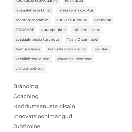
koolitused ettevõtjatele
küsitlused
läbirääkimiste kunst
meeskonnakoolitus
mentorprogramm
nutikas turundus
persoona
PODCAST
puutepunktid
rohkem kliente
sotsiaalmeedia turundus
Taani Disainiredel
teenusedisain
teenuste arendamine
uudiskiri
veebilehtede disain
visuaalne identiteet
väikeettevõtted
Bränding
Coaching
Haridusteenuste disain
Innovatsioonimängud
Juhtimine