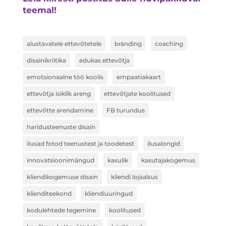
teemal!
alustavatele ettevõtetele
bränding
coaching
disainikriitika
edukas ettevõtja
emotsionaalne töö koolis
empaatiakaart
ettevõtja isiklik areng
ettevõtjate koolitused
ettevõtte arendamine
FB turundus
haridusteenuste disain
ilusad fotod teenustest ja toodetest
ilusalongid
innovatsioonimängud
kasulik
kasutajakogemus
kliendikogemuse disain
kliendi lojaalsus
klienditeekond
kliendiuuringud
kodulehtede tegemine
koolitused