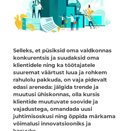
Selleks, et püsiksid oma valdkonnas
konkurentsis ja suudaksid oma
klientidele ning ka töötajatele
suuremat väärtust luua ja rohkem
rahulolu pakkuda, on vaja pidevalt
edasi areneda: jälgida trende ja
muutusi ühiskonnas, olla kursis
klientide muutuvate soovide ja
vajadustega, omandada uusi
juhtimisoskusi ning õppida märkama
võimalusi innovatsiooniks ja
kasvuks.