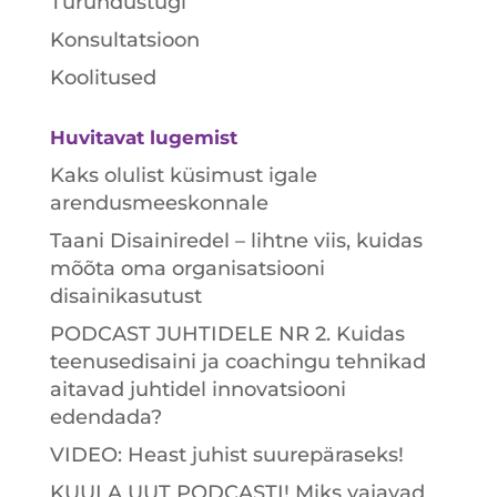
Turundustugi
Konsultatsioon
Koolitused
Huvitavat lugemist
Kaks olulist küsimust igale
arendusmeeskonnale
Taani Disainiredel – lihtne viis, kuidas
mõõta oma organisatsiooni
disainikasutust
PODCAST JUHTIDELE NR 2. Kuidas
teenusedisaini ja coachingu tehnikad
aitavad juhtidel innovatsiooni
edendada?
VIDEO: Heast juhist suurepäraseks!
KUULA UUT PODCASTI! Miks vajavad