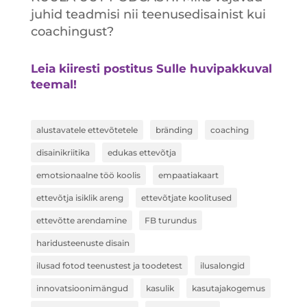
juhid teadmisi nii teenusedisainist kui
coachingust?
Leia kiiresti postitus Sulle huvipakkuval
teemal!
alustavatele ettevõtetele
bränding
coaching
disainikriitika
edukas ettevõtja
emotsionaalne töö koolis
empaatiakaart
ettevõtja isiklik areng
ettevõtjate koolitused
ettevõtte arendamine
FB turundus
haridusteenuste disain
ilusad fotod teenustest ja toodetest
ilusalongid
innovatsioonimängud
kasulik
kasutajakogemus