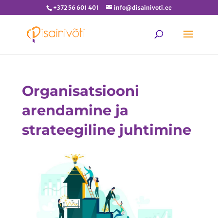
+372 56 601 401
info@disainivoti.ee
Organisatsiooni
arendamine ja
strateegiline juhtimine