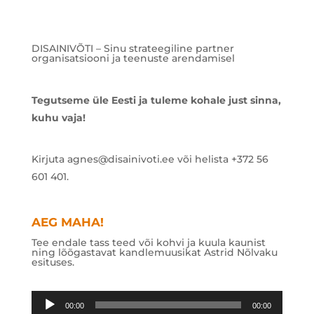
DISAINIVÕTI – Sinu strateegiline partner
organisatsiooni ja teenuste arendamisel
Tegutseme üle Eesti ja tuleme kohale just sinna,
kuhu vaja!
Kirjuta agnes@disainivoti.ee või helista +372 56
601 401.
AEG MAHA!
Tee endale tass teed või kohvi ja kuula kaunist
ning lõõgastavat kandlemuusikat Astrid Nõlvaku
esituses.
Audioesitaja
00:00
00:00