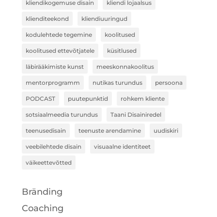
kliendikogemuse disain
kliendi lojaalsus
klienditeekond
kliendiuuringud
kodulehtede tegemine
koolitused
koolitused ettevõtjatele
küsitlused
läbirääkimiste kunst
meeskonnakoolitus
mentorprogramm
nutikas turundus
persoona
PODCAST
puutepunktid
rohkem kliente
sotsiaalmeedia turundus
Taani Disainiredel
teenusedisain
teenuste arendamine
uudiskiri
veebilehtede disain
visuaalne identiteet
väikeettevõtted
Bränding
Coaching