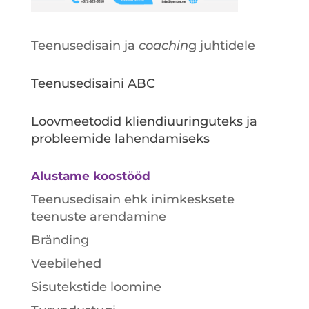
Teenusedisain ja
coachin
g juhtidele
Teenusedisaini ABC
Loovmeetodid kliendiuuringuteks ja
probleemide lahendamiseks
Alustame koostööd
Teenusedisain ehk inimkesksete
teenuste arendamine
Bränding
Veebilehed
Sisutekstide loomine