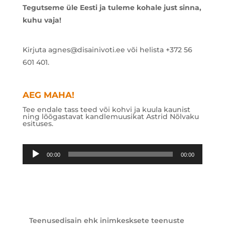
Tegutseme üle Eesti ja tuleme kohale just sinna,
kuhu vaja!
Kirjuta agnes@disainivoti.ee või helista +372 56
601 401.
AEG MAHA!
Tee endale tass teed või kohvi ja kuula kaunist
ning lõõgastavat kandlemuusikat Astrid Nõlvaku
esituses.
Audioesitaja
00:00
00:00
Teenusedisain ehk inimkesksete teenuste