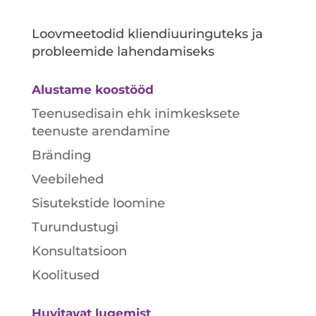
Loovmeetodid kliendiuuringuteks ja
probleemide lahendamiseks
Alustame koostööd
Teenusedisain ehk inimkesksete
teenuste arendamine
Bränding
Veebilehed
Sisutekstide loomine
Turundustugi
Konsultatsioon
Koolitused
Huvitavat lugemist