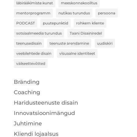
läbirääkimiste kunst
meeskonnakoolitus
mentorprogramm
nutikas turundus
persoona
PODCAST
puutepunktid
rohkem kliente
sotsiaalmeedia turundus
Taani Disainiredel
teenusedisain
teenuste arendamine
uudiskiri
veebilehtede disain
visuaalne identiteet
väikeettevõtted
Bränding
Coaching
Haridusteenuste disain
Innovatsioonimängud
Juhtimine
Kliendi lojaalsus