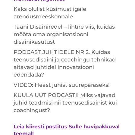
Kaks olulist küsimust igale
arendusmeeskonnale
Taani Disainiredel – lihtne viis, kuidas
mõõta oma organisatsiooni
disainikasutust
PODCAST JUHTIDELE NR 2. Kuidas
teenusedisaini ja coachingu tehnikad
aitavad juhtidel innovatsiooni
edendada?
VIDEO: Heast juhist suurepäraseks!
KUULA UUT PODCASTI! Miks vajavad
juhid teadmisi nii teenusedisainist kui
coachingust?
Leia kiiresti postitus Sulle huvipakkuval
teemal!