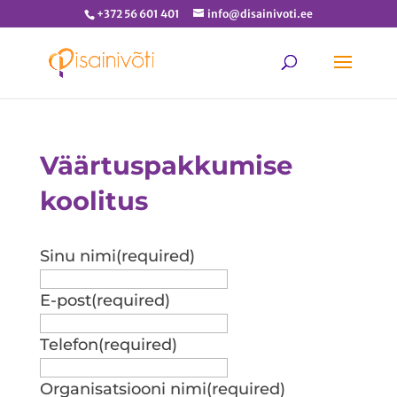
+372 56 601 401
info@disainivoti.ee
Väärtuspakkumise
koolitus
Sinu nimi
(required)
E-post
(required)
Telefon
(required)
Organisatsiooni nimi
(required)