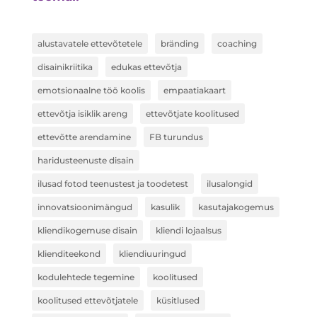
alustavatele ettevõtetele
bränding
coaching
disainikriitika
edukas ettevõtja
emotsionaalne töö koolis
empaatiakaart
ettevõtja isiklik areng
ettevõtjate koolitused
ettevõtte arendamine
FB turundus
haridusteenuste disain
ilusad fotod teenustest ja toodetest
ilusalongid
innovatsioonimängud
kasulik
kasutajakogemus
kliendikogemuse disain
kliendi lojaalsus
klienditeekond
kliendiuuringud
kodulehtede tegemine
koolitused
koolitused ettevõtjatele
küsitlused