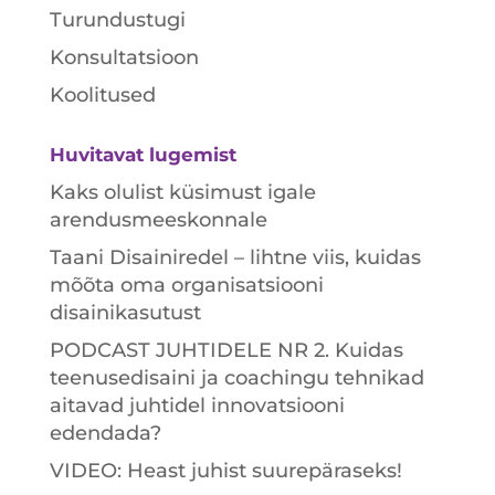
Turundustugi
Konsultatsioon
Koolitused
Huvitavat lugemist
Kaks olulist küsimust igale
arendusmeeskonnale
Taani Disainiredel – lihtne viis, kuidas
mõõta oma organisatsiooni
disainikasutust
PODCAST JUHTIDELE NR 2. Kuidas
teenusedisaini ja coachingu tehnikad
aitavad juhtidel innovatsiooni
edendada?
VIDEO: Heast juhist suurepäraseks!