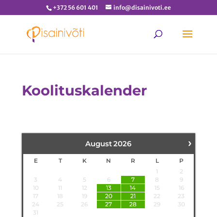
+372 56 601 401
info@disainivoti.ee
Koolituskalender
›
August
2026
E
T
K
N
R
L
P
1
2
3
4
5
6
7
8
9
10
11
12
13
14
15
16
17
18
19
20
21
22
23
24
25
26
27
28
29
30
31