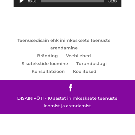
00:00
00:00
Teenusedisain ehk inimkesksete teenuste
arendamine
Bränding
Veebilehed
Sisutekstide loomine
Turundustugi
Konsultatsioon
Koolitused
DISAINIVÕTI - 10 aastat inimkesksete teenuste
loomist ja arendamist