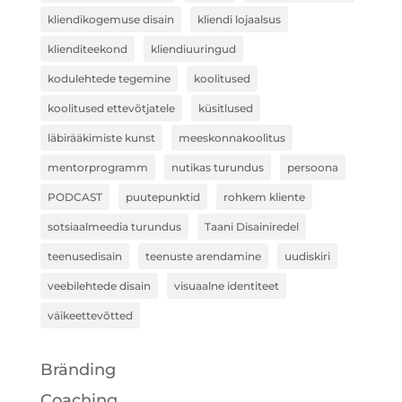
kliendikogemuse disain
kliendi lojaalsus
klienditeekond
kliendiuuringud
kodulehtede tegemine
koolitused
koolitused ettevõtjatele
küsitlused
läbirääkimiste kunst
meeskonnakoolitus
mentorprogramm
nutikas turundus
persoona
PODCAST
puutepunktid
rohkem kliente
sotsiaalmeedia turundus
Taani Disainiredel
teenusedisain
teenuste arendamine
uudiskiri
veebilehtede disain
visuaalne identiteet
väikeettevõtted
Bränding
Coaching