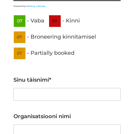
Powered by
Booking Calendar
-
Vaba
-
Kinni
07
07
-
Broneering kinnitamisel
07
·
-
Partially booked
07
Sinu täisnimi*
Organisatsiooni nimi