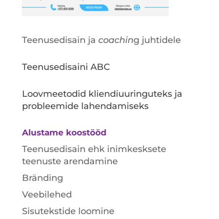
Teenusedisain ja
coachin
g juhtidele
Teenusedisaini ABC
Loovmeetodid kliendiuuringuteks ja
probleemide lahendamiseks
Alustame koostööd
Teenusedisain ehk inimkesksete
teenuste arendamine
Bränding
Veebilehed
Sisutekstide loomine