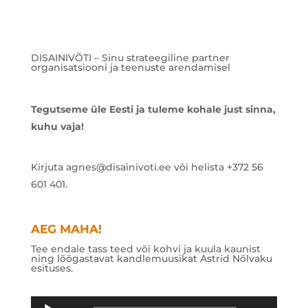
DISAINIVÕTI – Sinu strateegiline partner
organisatsiooni ja teenuste arendamisel
Tegutseme üle Eesti ja tuleme kohale just sinna,
kuhu vaja!
Kirjuta agnes@disainivoti.ee või helista +372 56
601 401.
AEG MAHA!
Tee endale tass teed või kohvi ja kuula kaunist
ning lõõgastavat kandlemuusikat Astrid Nõlvaku
esituses.
Audioesitaja