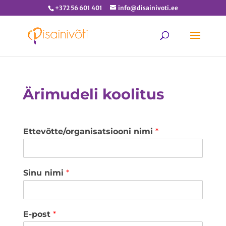
+372 56 601 401
info@disainivoti.ee
Ärimudeli koolitus
Ettevõtte/organisatsiooni nimi
*
Sinu nimi
*
E-post
*