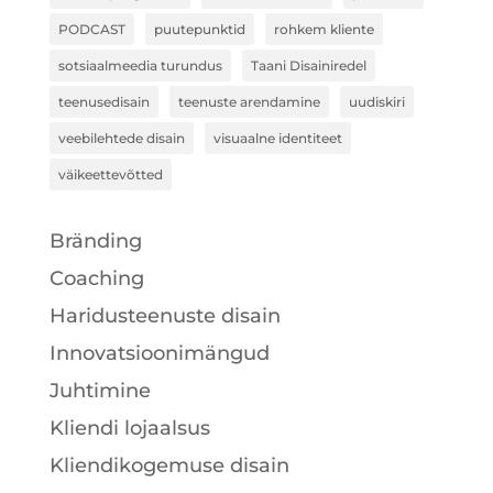
PODCAST
puutepunktid
rohkem kliente
sotsiaalmeedia turundus
Taani Disainiredel
teenusedisain
teenuste arendamine
uudiskiri
veebilehtede disain
visuaalne identiteet
väikeettevõtted
Bränding
Coaching
Haridusteenuste disain
Innovatsioonimängud
Juhtimine
Kliendi lojaalsus
Kliendikogemuse disain