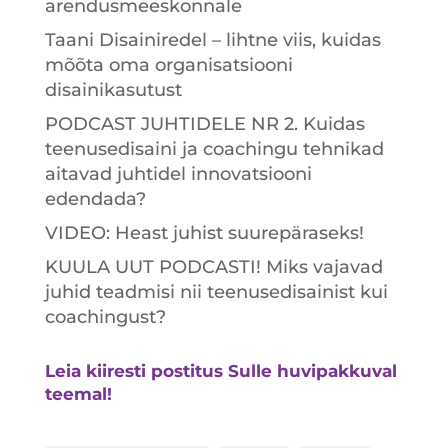
arendusmeeskonnale
Taani Disainiredel – lihtne viis, kuidas
mõõta oma organisatsiooni
disainikasutust
PODCAST JUHTIDELE NR 2. Kuidas
teenusedisaini ja coachingu tehnikad
aitavad juhtidel innovatsiooni
edendada?
VIDEO: Heast juhist suurepäraseks!
KUULA UUT PODCASTI! Miks vajavad
juhid teadmisi nii teenusedisainist kui
coachingust?
Leia kiiresti postitus Sulle huvipakkuval
teemal!