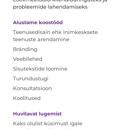
probleemide lahendamiseks
Alustame koostööd
Teenusedisain ehk inimkesksete
teenuste arendamine
Bränding
Veebilehed
Sisutekstide loomine
Turundustugi
Konsultatsioon
Koolitused
Huvitavat lugemist
Kaks olulist küsimust igale