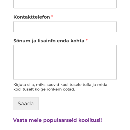
Kontakttelefon
*
Sõnum ja lisainfo enda kohta
*
Kirjuta siia, miks soovid koolitusele tulla ja mida
koolituselt kõige rohkem ootad.
Saada
Vaata meie populaarseid koolitusi!