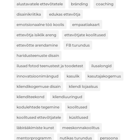
alustavatele ettevõtetele
bränding
coaching
disainikriitika
edukas ettevõtja
emotsionaalne töö koolis
empaatiakaart
ettevõtja isiklik areng
ettevõtjate koolitused
ettevõtte arendamine
FB turundus
haridusteenuste disain
ilusad fotod teenustest ja toodetest
ilusalongid
innovatsioonimängud
kasulik
kasutajakogemus
kliendikogemuse disain
kliendi lojaalsus
klienditeekond
kliendiuuringud
kodulehtede tegemine
koolitused
koolitused ettevõtjatele
küsitlused
läbirääkimiste kunst
meeskonnakoolitus
mentorprogramm
nutikas turundus
persoona