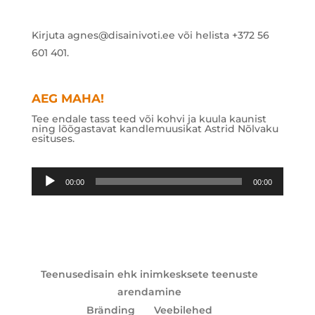
Kirjuta agnes@disainivoti.ee või helista +372 56
601 401.
AEG MAHA!
Tee endale tass teed või kohvi ja kuula kaunist
ning lõõgastavat kandlemuusikat Astrid Nõlvaku
esituses.
Audioesitaja
00:00
00:00
Teenusedisain ehk inimkesksete teenuste
arendamine
Bränding
Veebilehed