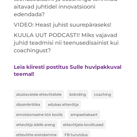
aitavad juhtidel innovatsiooni
edendada?
VIDEO: Heast juhist suurepäraseks!
KUULA UUT PODCASTI! Miks vajavad
juhid teadmisi nii teenusedisainist kui
coachingust?
Leia kiiresti postitus Sulle huvipakkuval
teemal!
alustavatele ettevõtetele
bränding
coaching
disainikriitika
edukas ettevõtja
emotsionaalne töö koolis
empaatiakaart
ettevõtja isiklik areng
ettevõtjate koolitused
ettevõtte arendamine
FB turundus