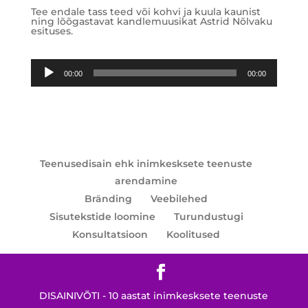
Tee endale tass teed või kohvi ja kuula kaunist
ning lõõgastavat kandlemuusikat Astrid Nõlvaku
esituses.
Audioesitaja
00:00
00:00
Teenusedisain ehk inimkesksete teenuste
arendamine
Bränding
Veebilehed
Sisutekstide loomine
Turundustugi
Konsultatsioon
Koolitused
DISAINIVÕTI - 10 aastat inimkesksete teenuste