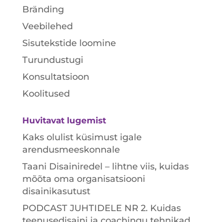
Bränding
Veebilehed
Sisutekstide loomine
Turundustugi
Konsultatsioon
Koolitused
Huvitavat lugemist
Kaks olulist küsimust igale
arendusmeeskonnale
Taani Disainiredel – lihtne viis, kuidas
mõõta oma organisatsiooni
disainikasutust
PODCAST JUHTIDELE NR 2. Kuidas
teenusedisaini ja coachingu tehnikad