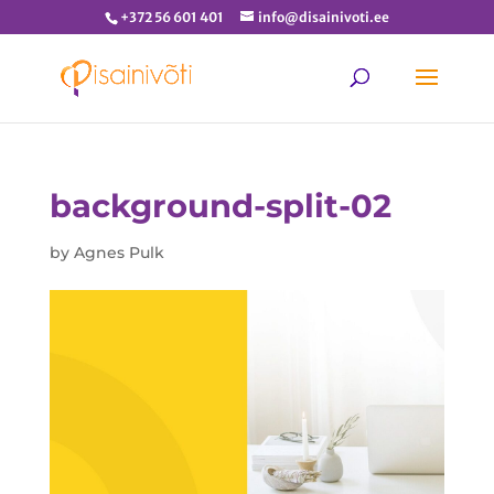
+372 56 601 401
info@disainivoti.ee
background-split-02
by
Agnes Pulk