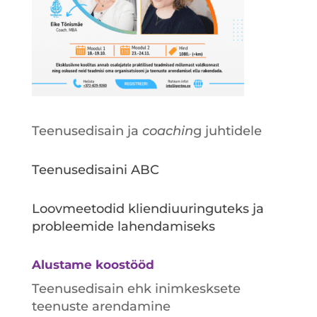
Teenusedisain ja
coachin
g juhtidele
Teenusedisaini ABC
Loovmeetodid kliendiuuringuteks ja
probleemide lahendamiseks
Alustame koostööd
Teenusedisain ehk inimkesksete
teenuste arendamine