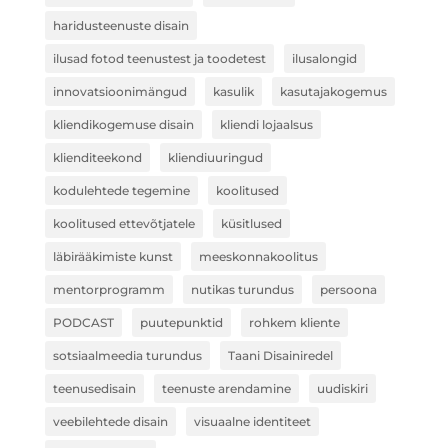
haridusteenuste disain
ilusad fotod teenustest ja toodetest
ilusalongid
innovatsioonimängud
kasulik
kasutajakogemus
kliendikogemuse disain
kliendi lojaalsus
klienditeekond
kliendiuuringud
kodulehtede tegemine
koolitused
koolitused ettevõtjatele
küsitlused
läbirääkimiste kunst
meeskonnakoolitus
mentorprogramm
nutikas turundus
persoona
PODCAST
puutepunktid
rohkem kliente
sotsiaalmeedia turundus
Taani Disainiredel
teenusedisain
teenuste arendamine
uudiskiri
veebilehtede disain
visuaalne identiteet