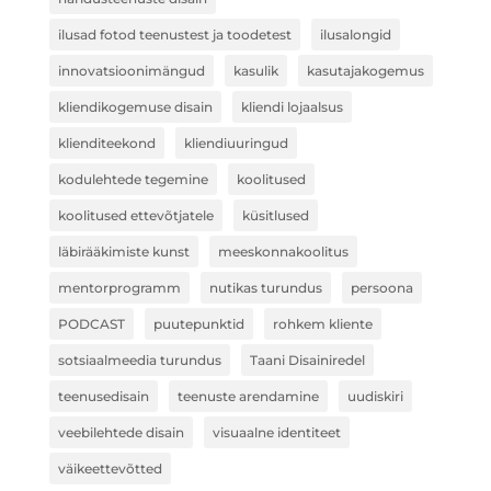
ilusad fotod teenustest ja toodetest
ilusalongid
innovatsioonimängud
kasulik
kasutajakogemus
kliendikogemuse disain
kliendi lojaalsus
klienditeekond
kliendiuuringud
kodulehtede tegemine
koolitused
koolitused ettevõtjatele
küsitlused
läbirääkimiste kunst
meeskonnakoolitus
mentorprogramm
nutikas turundus
persoona
PODCAST
puutepunktid
rohkem kliente
sotsiaalmeedia turundus
Taani Disainiredel
teenusedisain
teenuste arendamine
uudiskiri
veebilehtede disain
visuaalne identiteet
väikeettevõtted