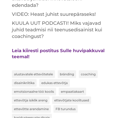
edendada?
VIDEO: Heast juhist suurepäraseks!
KUULA UUT PODCASTI! Miks vajavad
juhid teadmisi nii teenusedisainist kui
coachingust?
Leia kiiresti postitus Sulle huvipakkuval
teemal!
alustavatele ettevõtetele
bränding
coaching
disainikriitika
edukas ettevõtja
emotsionaalne töö koolis
empaatiakaart
ettevõtja isiklik areng
ettevõtjate koolitused
ettevõtte arendamine
FB turundus
haridusteenuste disain