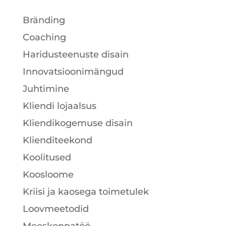
Bränding
Coaching
Haridusteenuste disain
Innovatsioonimängud
Juhtimine
Kliendi lojaalsus
Kliendikogemuse disain
Klienditeekond
Koolitused
Koosloome
Kriisi ja kaosega toimetulek
Loovmeetodid
Meeskonnatöö