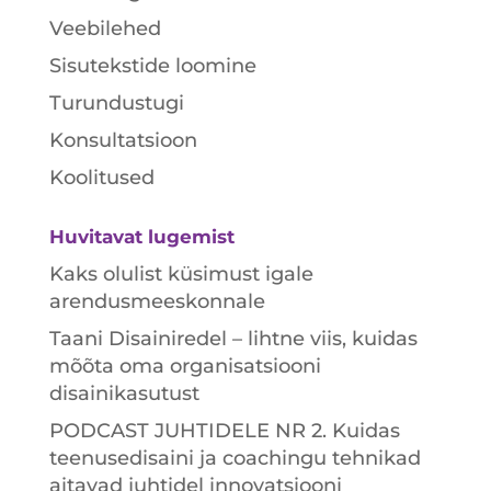
Veebilehed
Sisutekstide loomine
Turundustugi
Konsultatsioon
Koolitused
Huvitavat lugemist
Kaks olulist küsimust igale
arendusmeeskonnale
Taani Disainiredel – lihtne viis, kuidas
mõõta oma organisatsiooni
disainikasutust
PODCAST JUHTIDELE NR 2. Kuidas
teenusedisaini ja coachingu tehnikad
aitavad juhtidel innovatsiooni