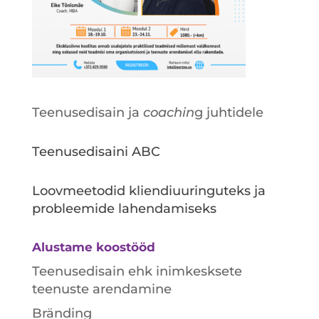
Teenusedisain ja
coachin
g juhtidele
Teenusedisaini ABC
Loovmeetodid kliendiuuringuteks ja
probleemide lahendamiseks
Alustame koostööd
Teenusedisain ehk inimkesksete
teenuste arendamine
Bränding