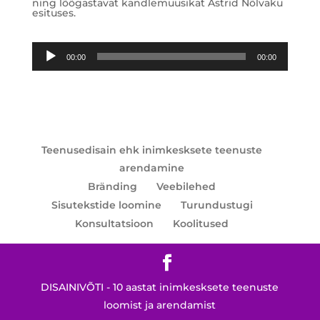
ning lõõgastavat kandlemuusikat Astrid Nõlvaku
esituses.
Audioesitaja
00:00
00:00
Teenusedisain ehk inimkesksete teenuste
arendamine
Bränding
Veebilehed
Sisutekstide loomine
Turundustugi
Konsultatsioon
Koolitused
DISAINIVÕTI - 10 aastat inimkesksete teenuste
loomist ja arendamist