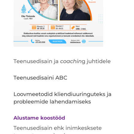
Teenusedisain ja
coachin
g juhtidele
Teenusedisaini ABC
Loovmeetodid kliendiuuringuteks ja
probleemide lahendamiseks
Alustame koostööd
Teenusedisain ehk inimkesksete