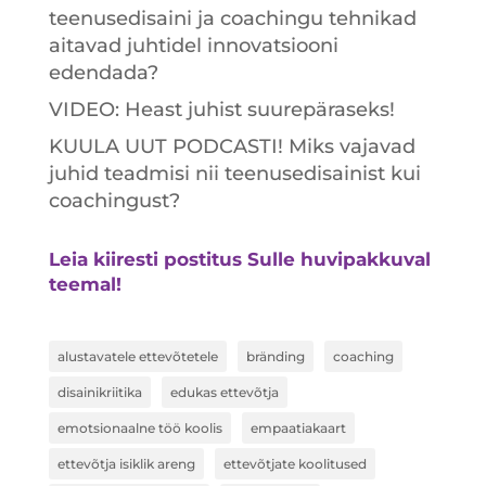
teenusedisaini ja coachingu tehnikad
aitavad juhtidel innovatsiooni
edendada?
VIDEO: Heast juhist suurepäraseks!
KUULA UUT PODCASTI! Miks vajavad
juhid teadmisi nii teenusedisainist kui
coachingust?
Leia kiiresti postitus Sulle huvipakkuval
teemal!
alustavatele ettevõtetele
bränding
coaching
disainikriitika
edukas ettevõtja
emotsionaalne töö koolis
empaatiakaart
ettevõtja isiklik areng
ettevõtjate koolitused