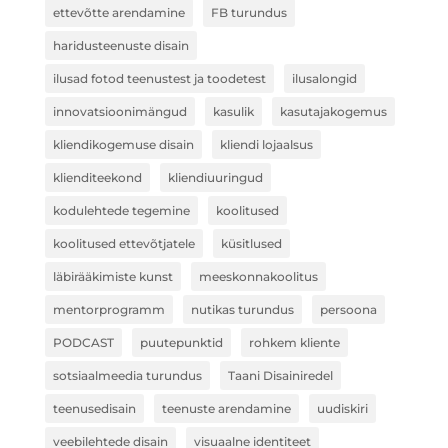
ettevõtte arendamine
FB turundus
haridusteenuste disain
ilusad fotod teenustest ja toodetest
ilusalongid
innovatsioonimängud
kasulik
kasutajakogemus
kliendikogemuse disain
kliendi lojaalsus
klienditeekond
kliendiuuringud
kodulehtede tegemine
koolitused
koolitused ettevõtjatele
küsitlused
läbirääkimiste kunst
meeskonnakoolitus
mentorprogramm
nutikas turundus
persoona
PODCAST
puutepunktid
rohkem kliente
sotsiaalmeedia turundus
Taani Disainiredel
teenusedisain
teenuste arendamine
uudiskiri
veebilehtede disain
visuaalne identiteet