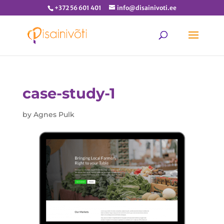
+372 56 601 401
info@disainivoti.ee
case-study-1
by
Agnes Pulk