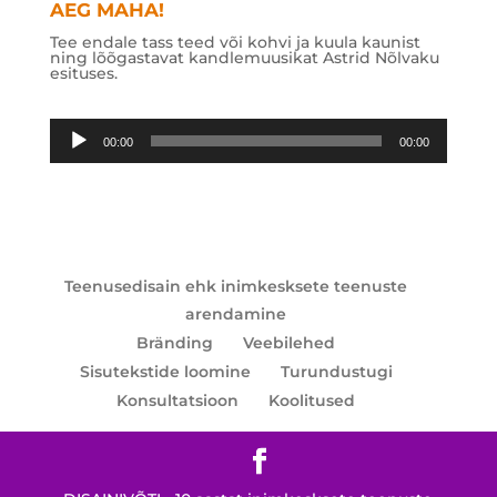
AEG MAHA!
Tee endale tass teed või kohvi ja kuula kaunist
ning lõõgastavat kandlemuusikat Astrid Nõlvaku
esituses.
Audioesitaja
00:00
00:00
Teenusedisain ehk inimkesksete teenuste
arendamine
Bränding
Veebilehed
Sisutekstide loomine
Turundustugi
Konsultatsioon
Koolitused