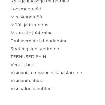
Kriisi ja kaosega toimetulek
Loovmeetodid
Meeskonnatöö
Müük ja turundus
Muutuste juhtimine
Probleemide lahendamine
Strateegiline juhtimine
TEENUSEDISAIN
Veebilehed
Visiooni ja missiooni sõnastamine
Visioonitöötoad
Visuaalne identiteet