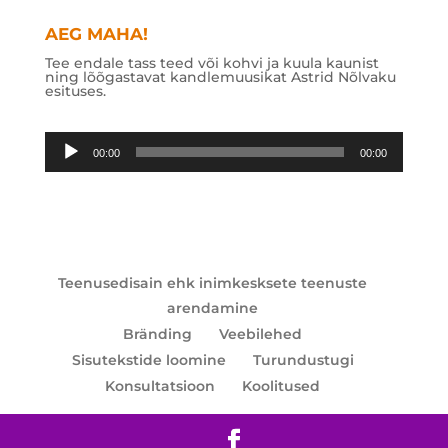
AEG MAHA!
Tee endale tass teed või kohvi ja kuula kaunist
ning lõõgastavat kandlemuusikat Astrid Nõlvaku
esituses.
Audioesitaja
00:00
00:00
Teenusedisain ehk inimkesksete teenuste
arendamine
Bränding
Veebilehed
Sisutekstide loomine
Turundustugi
Konsultatsioon
Koolitused