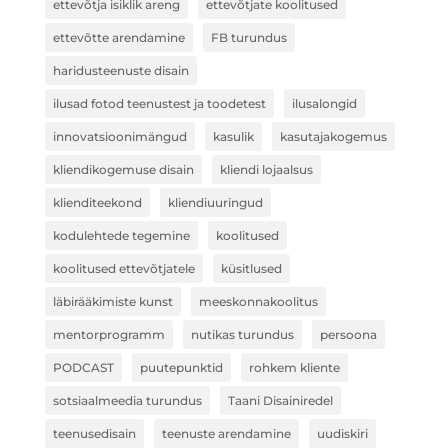
ettevõtja isiklik areng
ettevõtjate koolitused
ettevõtte arendamine
FB turundus
haridusteenuste disain
ilusad fotod teenustest ja toodetest
ilusalongid
innovatsioonimängud
kasulik
kasutajakogemus
kliendikogemuse disain
kliendi lojaalsus
klienditeekond
kliendiuuringud
kodulehtede tegemine
koolitused
koolitused ettevõtjatele
küsitlused
läbirääkimiste kunst
meeskonnakoolitus
mentorprogramm
nutikas turundus
persoona
PODCAST
puutepunktid
rohkem kliente
sotsiaalmeedia turundus
Taani Disainiredel
teenusedisain
teenuste arendamine
uudiskiri