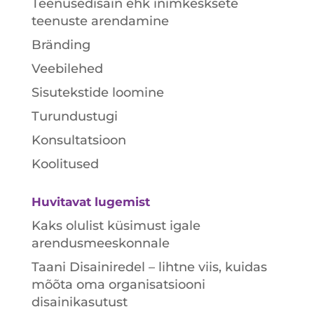
Teenusedisain ehk inimkesksete
teenuste arendamine
Bränding
Veebilehed
Sisutekstide loomine
Turundustugi
Konsultatsioon
Koolitused
Huvitavat lugemist
Kaks olulist küsimust igale
arendusmeeskonnale
Taani Disainiredel – lihtne viis, kuidas
mõõta oma organisatsiooni
disainikasutust