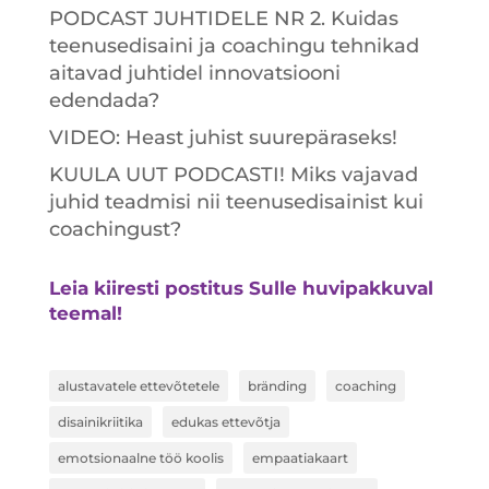
PODCAST JUHTIDELE NR 2. Kuidas
teenusedisaini ja coachingu tehnikad
aitavad juhtidel innovatsiooni
edendada?
VIDEO: Heast juhist suurepäraseks!
KUULA UUT PODCASTI! Miks vajavad
juhid teadmisi nii teenusedisainist kui
coachingust?
Leia kiiresti postitus Sulle huvipakkuval
teemal!
alustavatele ettevõtetele
bränding
coaching
disainikriitika
edukas ettevõtja
emotsionaalne töö koolis
empaatiakaart