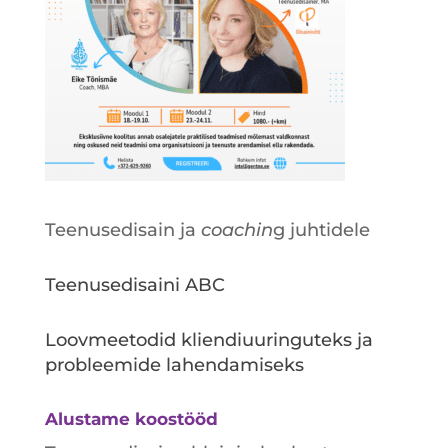
Teenusedisain ja
coachin
g juhtidele
Teenusedisaini ABC
Loovmeetodid kliendiuuringuteks ja
probleemide lahendamiseks
Alustame koostööd