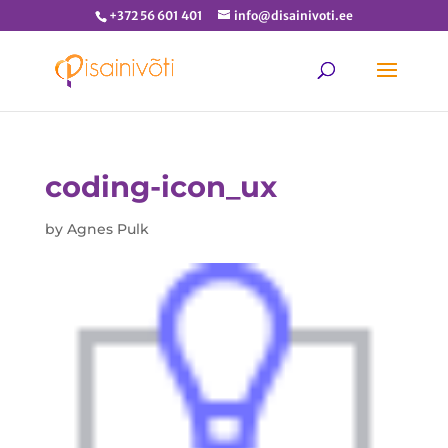
+372 56 601 401
info@disainivoti.ee
coding-icon_ux
by
Agnes Pulk