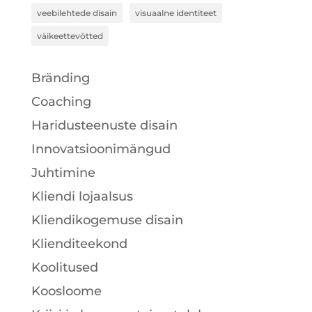
veebilehtede disain
visuaalne identiteet
väikeettevõtted
Bränding
Coaching
Haridusteenuste disain
Innovatsioonimängud
Juhtimine
Kliendi lojaalsus
Kliendikogemuse disain
Klienditeekond
Koolitused
Koosloome