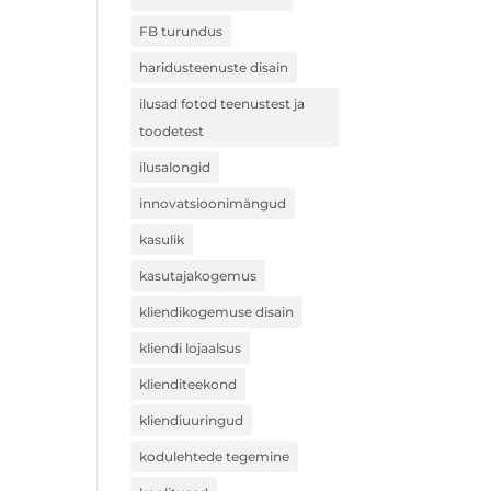
FB turundus
haridusteenuste disain
ilusad fotod teenustest ja
toodetest
ilusalongid
innovatsioonimängud
kasulik
kasutajakogemus
kliendikogemuse disain
kliendi lojaalsus
klienditeekond
kliendiuuringud
kodulehtede tegemine