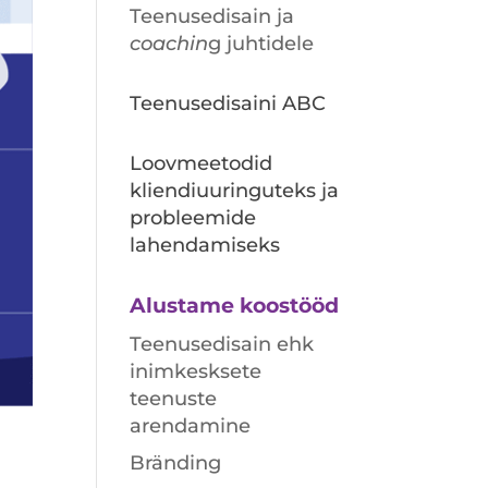
Teenusedisain ja
coachin
g juhtidele
Teenusedisaini ABC
Loovmeetodid
kliendiuuringuteks ja
probleemide
lahendamiseks
Alustame koostööd
Teenusedisain ehk
inimkesksete
teenuste
arendamine
Bränding