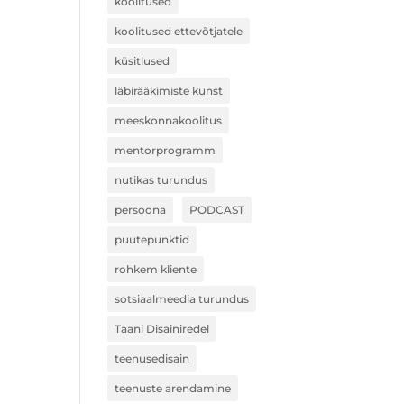
koolitused
koolitused ettevõtjatele
küsitlused
läbirääkimiste kunst
meeskonnakoolitus
mentorprogramm
nutikas turundus
persoona
PODCAST
puutepunktid
rohkem kliente
sotsiaalmeedia turundus
Taani Disainiredel
teenusedisain
teenuste arendamine