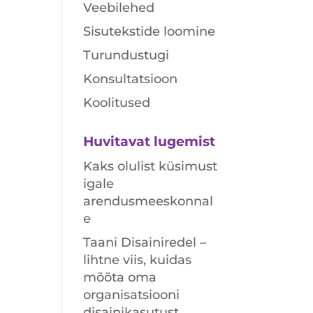
Veebilehed
Sisutekstide loomine
Turundustugi
Konsultatsioon
Koolitused
Huvitavat lugemist
Kaks olulist küsimust
igale
arendusmeeskonnal
e
Taani Disainiredel –
lihtne viis, kuidas
mõõta oma
organisatsiooni
disainikasutust