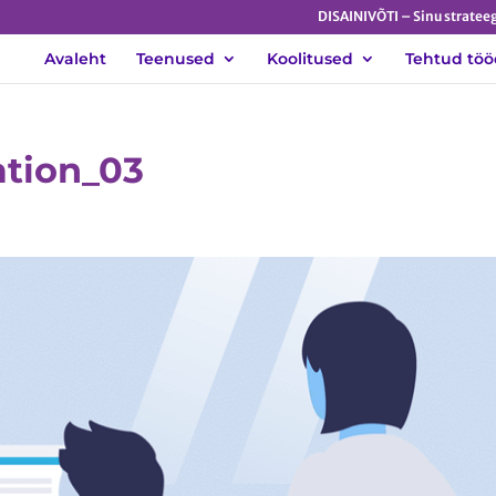
DISAINIVÕTI – Sinu strateeg
Avaleht
Teenused
Koolitused
Tehtud töö
ation_03