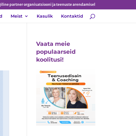
iline partner organisatsiooni ja teenuste arendamisel
d
Meist
Kasulik
Kontaktid
Vaata meie
populaarseid
koolitusi!