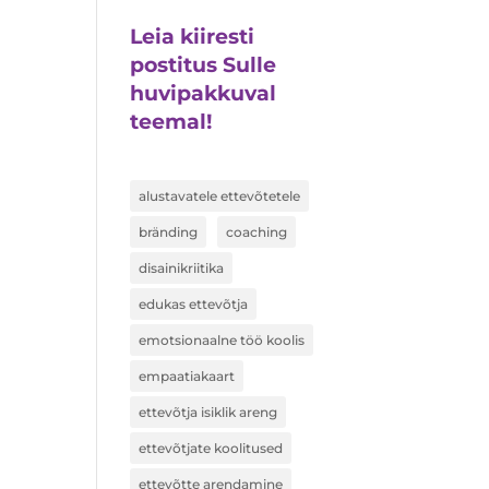
Leia kiiresti
postitus Sulle
huvipakkuval
teemal!
alustavatele ettevõtetele
bränding
coaching
disainikriitika
edukas ettevõtja
emotsionaalne töö koolis
empaatiakaart
ettevõtja isiklik areng
ettevõtjate koolitused
ettevõtte arendamine