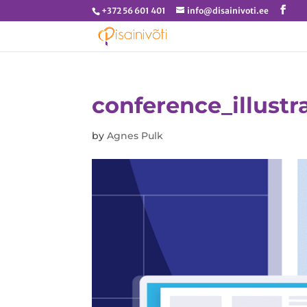
+372 56 601 401
info@disainivoti.ee
conference_illustr
by
Agnes Pulk