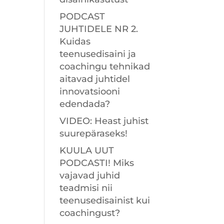
PODCAST
JUHTIDELE NR 2.
Kuidas
teenusedisaini ja
coachingu tehnikad
aitavad juhtidel
innovatsiooni
edendada?
VIDEO: Heast juhist
suurepäraseks!
KUULA UUT
PODCASTI! Miks
vajavad juhid
teadmisi nii
teenusedisainist kui
coachingust?