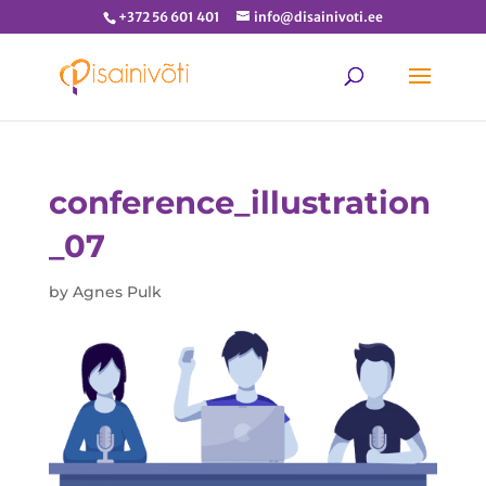
+372 56 601 401
info@disainivoti.ee
conference_illustration
_07
by
Agnes Pulk