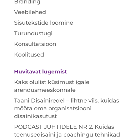
Bränding
Veebilehed
Sisutekstide loomine
Turundustugi
Konsultatsioon
Koolitused
Huvitavat lugemist
Kaks olulist küsimust igale
arendusmeeskonnale
Taani Disainiredel – lihtne viis, kuidas
mõõta oma organisatsiooni
disainikasutust
PODCAST JUHTIDELE NR 2. Kuidas
teenusedisaini ja coachingu tehnikad