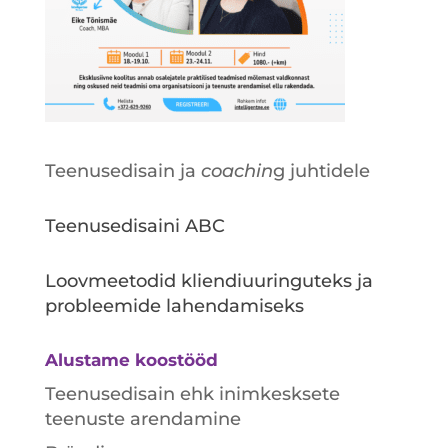
Teenusedisain ja
coachin
g juhtidele
Teenusedisaini ABC
Loovmeetodid kliendiuuringuteks ja
probleemide lahendamiseks
Alustame koostööd
Teenusedisain ehk inimkesksete
teenuste arendamine