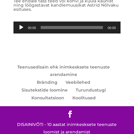
Tee endale tass teed või kohvi ja kuula kaunist
ning lõõgastavat kandlemuusikat Astrid Nõlvaku
esituses.
Audioesitaja
00:00
00:00
Teenusedisain ehk inimkesksete teenuste
arendamine
Bränding
Veebilehed
Sisutekstide loomine
Turundustugi
Konsultatsioon
Koolitused
DISAINIVÕTI - 10 aastat inimkesksete teenuste
loomist ja arendamist