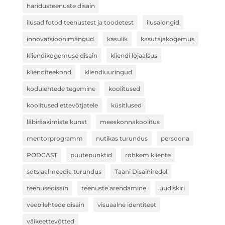
haridusteenuste disain
ilusad fotod teenustest ja toodetest
ilusalongid
innovatsioonimängud
kasulik
kasutajakogemus
kliendikogemuse disain
kliendi lojaalsus
klienditeekond
kliendiuuringud
kodulehtede tegemine
koolitused
koolitused ettevõtjatele
küsitlused
läbirääkimiste kunst
meeskonnakoolitus
mentorprogramm
nutikas turundus
persoona
PODCAST
puutepunktid
rohkem kliente
sotsiaalmeedia turundus
Taani Disainiredel
teenusedisain
teenuste arendamine
uudiskiri
veebilehtede disain
visuaalne identiteet
väikeettevõtted