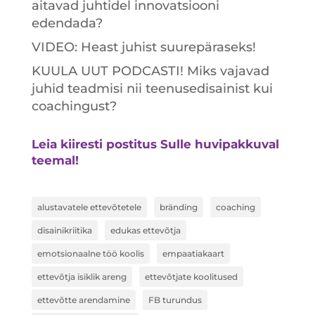
aitavad juhtidel innovatsiooni
edendada?
VIDEO: Heast juhist suurepäraseks!
KUULA UUT PODCASTI! Miks vajavad
juhid teadmisi nii teenusedisainist kui
coachingust?
Leia kiiresti postitus Sulle huvipakkuval
teemal!
alustavatele ettevõtetele
bränding
coaching
disainikriitika
edukas ettevõtja
emotsionaalne töö koolis
empaatiakaart
ettevõtja isiklik areng
ettevõtjate koolitused
ettevõtte arendamine
FB turundus