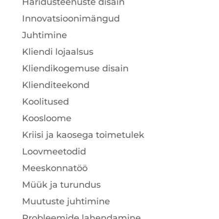
Haridusteenuste disain
Innovatsioonimängud
Juhtimine
Kliendi lojaalsus
Kliendikogemuse disain
Klienditeekond
Koolitused
Koosloome
Kriisi ja kaosega toimetulek
Loovmeetodid
Meeskonnatöö
Müük ja turundus
Muutuste juhtimine
Probleemide lahendamine