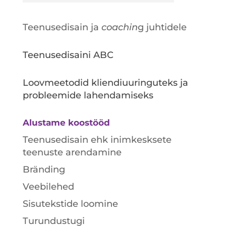
Teenusedisain ja
coachin
g juhtidele
Teenusedisaini ABC
Loovmeetodid kliendiuuringuteks ja
probleemide lahendamiseks
Alustame koostööd
Teenusedisain ehk inimkesksete
teenuste arendamine
Bränding
Veebilehed
Sisutekstide loomine
Turundustugi