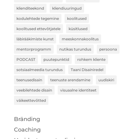
klienditeekond
kliendiuuringud
kodulehtede tegemine
koolitused
koolitused ettevõtjatele
küsitlused
läbirääkimiste kunst
meeskonnakoolitus
mentorprogramm
nutikas turundus
persoona
PODCAST
puutepunktid
rohkem kliente
sotsiaalmeedia turundus
Taani Disainiredel
teenusedisain
teenuste arendamine
uudiskiri
veebilehtede disain
visuaalne identiteet
väikeettevõtted
Bränding
Coaching