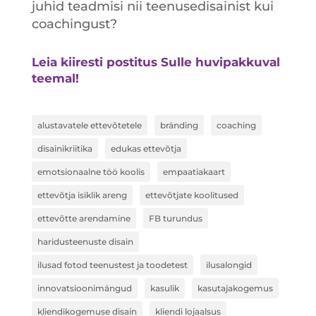
juhid teadmisi nii teenusedisainist kui
coachingust?
Leia kiiresti postitus Sulle huvipakkuval
teemal!
alustavatele ettevõtetele
bränding
coaching
disainikriitika
edukas ettevõtja
emotsionaalne töö koolis
empaatiakaart
ettevõtja isiklik areng
ettevõtjate koolitused
ettevõtte arendamine
FB turundus
haridusteenuste disain
ilusad fotod teenustest ja toodetest
ilusalongid
innovatsioonimängud
kasulik
kasutajakogemus
kliendikogemuse disain
kliendi lojaalsus