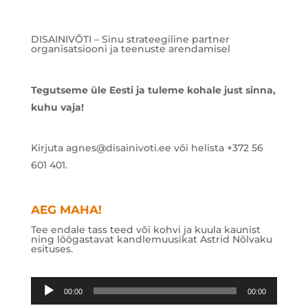
DISAINIVÕTI – Sinu strateegiline partner
organisatsiooni ja teenuste arendamisel
Tegutseme üle Eesti ja tuleme kohale just sinna,
kuhu vaja!
Kirjuta agnes@disainivoti.ee või helista +372 56
601 401.
AEG MAHA!
Tee endale tass teed või kohvi ja kuula kaunist
ning lõõgastavat kandlemuusikat Astrid Nõlvaku
esituses.
Audioesitaja
00:00
00:00