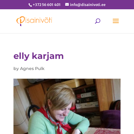
+372 56 601 401
info@disainivoti.ee
elly karjam
by
Agnes Pulk