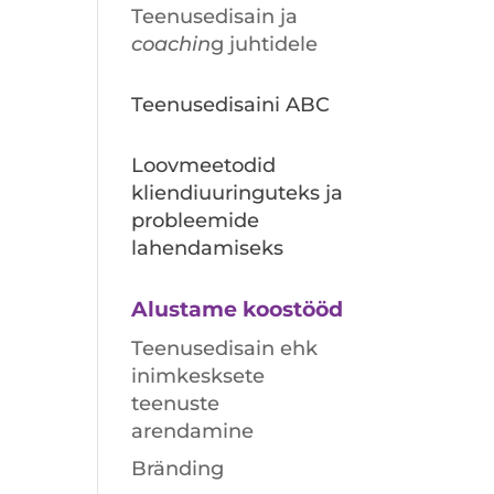
Teenusedisain ja
coachin
g juhtidele
Teenusedisaini ABC
Loovmeetodid
kliendiuuringuteks ja
probleemide
lahendamiseks
Alustame koostööd
Teenusedisain ehk
inimkesksete
teenuste
arendamine
Bränding