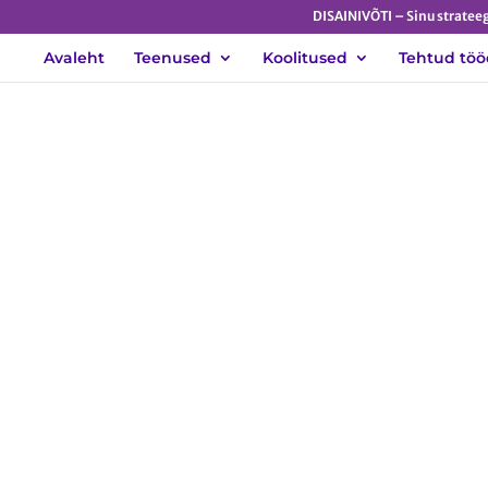
DISAINIVÕTI – Sinu strateeg
Avaleht
Teenused
Koolitused
Tehtud töö