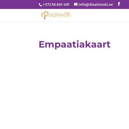
+372 56 601 401
info@disainivoti.ee
Empaatiakaart