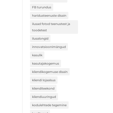
FB turundus
haridusteenuste disain
ilusad fotod teenustest ja
toodetest
ilusalongid
innovatsioonimängud
kasulik
kasutajakogemus
kliendikogemuse disain
kliendi lojaalsus
klienditeekond
kliendiuuringud
kodulehtede tegemine