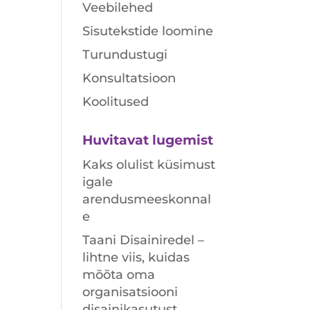
Veebilehed
Sisutekstide loomine
Turundustugi
Konsultatsioon
Koolitused
Huvitavat lugemist
Kaks olulist küsimust
igale
arendusmeeskonnal
e
Taani Disainiredel –
lihtne viis, kuidas
mõõta oma
organisatsiooni
disainikasutust