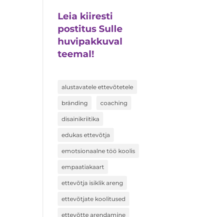
Leia kiiresti
postitus Sulle
huvipakkuval
teemal!
alustavatele ettevõtetele
bränding
coaching
disainikriitika
edukas ettevõtja
emotsionaalne töö koolis
empaatiakaart
ettevõtja isiklik areng
ettevõtjate koolitused
ettevõtte arendamine