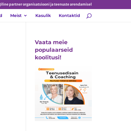
iline partner organisatsiooni ja teenuste arendamisel
d
Meist
Kasulik
Kontaktid
Vaata meie
populaarseid
koolitusi!