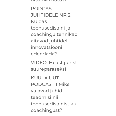
PODCAST
JUHTIDELE NR 2.
Kuidas
teenusedisaini ja
coachingu tehnikad
aitavad juhtidel
innovatsiooni
edendada?
VIDEO: Heast juhist
suurepäraseks!
KUULA UUT
PODCASTI! Miks
vajavad juhid
teadmisi nii
teenusedisainist kui
coachingust?