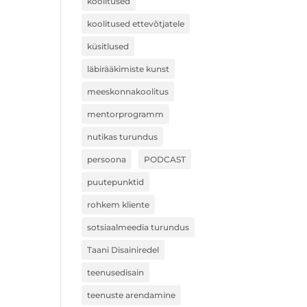
koolitused
koolitused ettevõtjatele
küsitlused
läbirääkimiste kunst
meeskonnakoolitus
mentorprogramm
nutikas turundus
persoona
PODCAST
puutepunktid
rohkem kliente
sotsiaalmeedia turundus
Taani Disainiredel
teenusedisain
teenuste arendamine