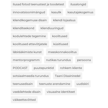
ilusad fotod teenustest ja toodetest
ilusalongid
innovatsioonimängud
kasulik
kasutajakogemus
kliendikogemuse disain
kliendi lojaalsus
klienditeekond
kliendiuuringud
kodulehtede tegemine
koolitused
koolitused ettevõtjatele
küsitlused
läbirääkimiste kunst
meeskonnakoolitus
mentorprogramm
nutikas turundus
persoona
PODCAST
puutepunktid
rohkem kliente
sotsiaalmeedia turundus
Taani Disainiredel
teenusedisain
teenuste arendamine
uudiskiri
veebilehtede disain
visuaalne identiteet
väikeettevõtted