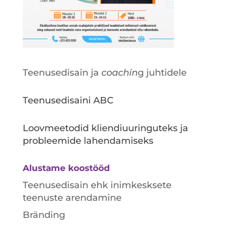
Teenusedisain ja
coachin
g juhtidele
Teenusedisaini ABC
Loovmeetodid kliendiuuringuteks ja
probleemide lahendamiseks
Alustame koostööd
Teenusedisain ehk inimkesksete
teenuste arendamine
Bränding