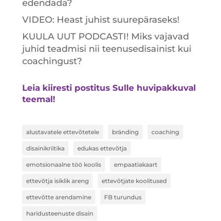
edendada?
VIDEO: Heast juhist suurepäraseks!
KUULA UUT PODCASTI! Miks vajavad
juhid teadmisi nii teenusedisainist kui
coachingust?
Leia kiiresti postitus Sulle huvipakkuval
teemal!
alustavatele ettevõtetele
bränding
coaching
disainikriitika
edukas ettevõtja
emotsionaalne töö koolis
empaatiakaart
ettevõtja isiklik areng
ettevõtjate koolitused
ettevõtte arendamine
FB turundus
haridusteenuste disain