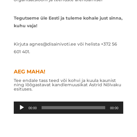
Tegutseme üle Eesti ja tuleme kohale just sinna,
kuhu vaja!
Kirjuta agnes@disainivoti.ee või helista +372 56
601 401.
AEG MAHA!
Tee endale tass teed või kohvi ja kuula kaunist
ning lõõgastavat kandlemuusikat Astrid Nõlvaku
esituses.
Audioesitaja
00:00
00:00