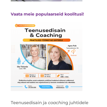
Vaata meie populaarseid koolitusi!
Teenusedisain ja
coachin
g juhtidele