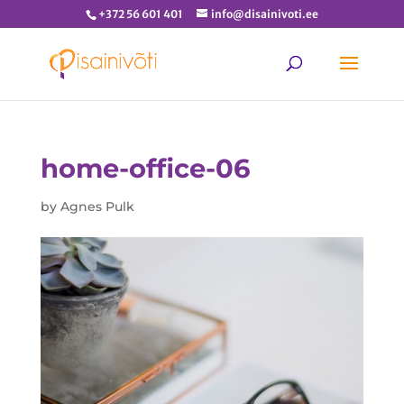
+372 56 601 401
info@disainivoti.ee
home-office-06
by
Agnes Pulk