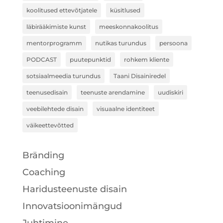
koolitused ettevõtjatele
küsitlused
läbirääkimiste kunst
meeskonnakoolitus
mentorprogramm
nutikas turundus
persoona
PODCAST
puutepunktid
rohkem kliente
sotsiaalmeedia turundus
Taani Disainiredel
teenusedisain
teenuste arendamine
uudiskiri
veebilehtede disain
visuaalne identiteet
väikeettevõtted
Bränding
Coaching
Haridusteenuste disain
Innovatsioonimängud