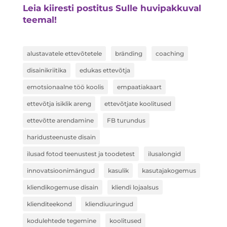
Leia kiiresti postitus Sulle huvipakkuval
teemal!
alustavatele ettevõtetele
bränding
coaching
disainikriitika
edukas ettevõtja
emotsionaalne töö koolis
empaatiakaart
ettevõtja isiklik areng
ettevõtjate koolitused
ettevõtte arendamine
FB turundus
haridusteenuste disain
ilusad fotod teenustest ja toodetest
ilusalongid
innovatsioonimängud
kasulik
kasutajakogemus
kliendikogemuse disain
kliendi lojaalsus
klienditeekond
kliendiuuringud
kodulehtede tegemine
koolitused