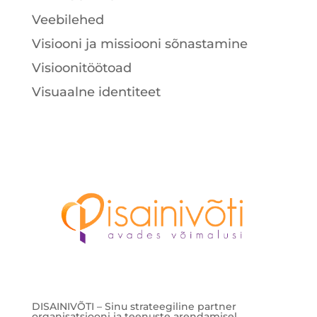
Veebilehed
Visiooni ja missiooni sõnastamine
Visioonitöötoad
Visuaalne identiteet
DISAINIVÕTI – Sinu strateegiline partner
organisatsiooni ja teenuste arendamisel