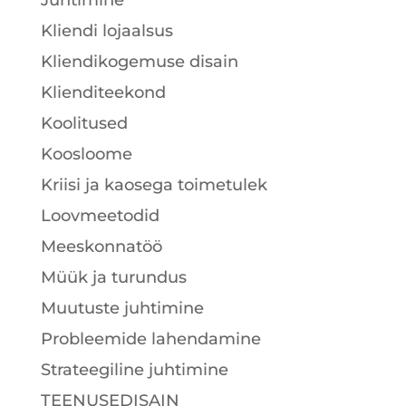
Juhtimine
Kliendi lojaalsus
Kliendikogemuse disain
Klienditeekond
Koolitused
Koosloome
Kriisi ja kaosega toimetulek
Loovmeetodid
Meeskonnatöö
Müük ja turundus
Muutuste juhtimine
Probleemide lahendamine
Strateegiline juhtimine
TEENUSEDISAIN