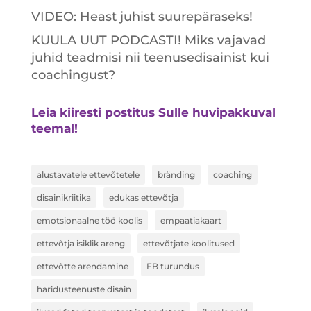
VIDEO: Heast juhist suurepäraseks!
KUULA UUT PODCASTI! Miks vajavad
juhid teadmisi nii teenusedisainist kui
coachingust?
Leia kiiresti postitus Sulle huvipakkuval
teemal!
alustavatele ettevõtetele
bränding
coaching
disainikriitika
edukas ettevõtja
emotsionaalne töö koolis
empaatiakaart
ettevõtja isiklik areng
ettevõtjate koolitused
ettevõtte arendamine
FB turundus
haridusteenuste disain