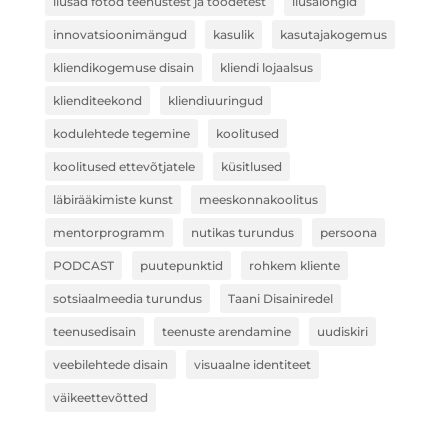
ilusad fotod teenustest ja toodetest
ilusalongid
innovatsioonimängud
kasulik
kasutajakogemus
kliendikogemuse disain
kliendi lojaalsus
klienditeekond
kliendiuuringud
kodulehtede tegemine
koolitused
koolitused ettevõtjatele
küsitlused
läbirääkimiste kunst
meeskonnakoolitus
mentorprogramm
nutikas turundus
persoona
PODCAST
puutepunktid
rohkem kliente
sotsiaalmeedia turundus
Taani Disainiredel
teenusedisain
teenuste arendamine
uudiskiri
veebilehtede disain
visuaalne identiteet
väikeettevõtted