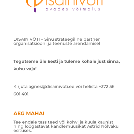
DISAINIVÕTI – Sinu strateegiline partner
organisatsiooni ja teenuste arendamisel
Tegutseme üle Eesti ja tuleme kohale just sinna,
kuhu vaja!
Kirjuta agnes@disainivoti.ee või helista +372 56
601 401.
AEG MAHA!
Tee endale tass teed või kohvi ja kuula kaunist
ning lõõgastavat kandlemuusikat Astrid Nõlvaku
esituses.