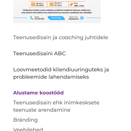
Teenusedisain ja
coachin
g juhtidele
Teenusedisaini ABC
Loovmeetodid kliendiuuringuteks ja
probleemide lahendamiseks
Alustame koostööd
Teenusedisain ehk inimkesksete
teenuste arendamine
Bränding
Veebilehed