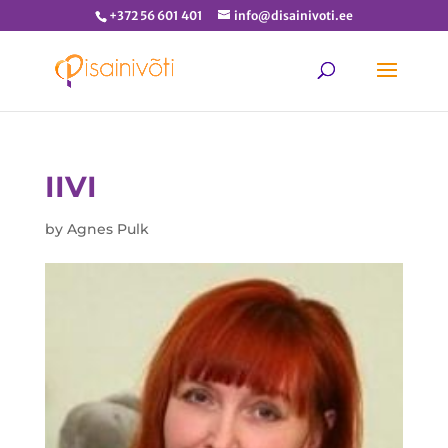
+372 56 601 401
info@disainivoti.ee
IIVI
by
Agnes Pulk