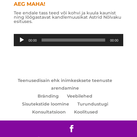
AEG MAHA!
Tee endale tass teed või kohvi ja kuula kaunist
ning lõõgastavat kandlemuusikat Astrid Nõlvaku
esituses.
Audioesitaja
00:00
00:00
Teenusedisain ehk inimkesksete teenuste
arendamine
Bränding
Veebilehed
Sisutekstide loomine
Turundustugi
Konsultatsioon
Koolitused