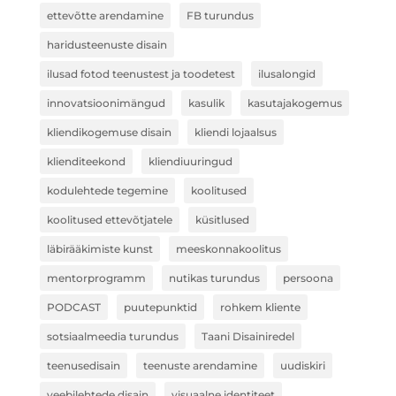
ettevõtte arendamine
FB turundus
haridusteenuste disain
ilusad fotod teenustest ja toodetest
ilusalongid
innovatsioonimängud
kasulik
kasutajakogemus
kliendikogemuse disain
kliendi lojaalsus
klienditeekond
kliendiuuringud
kodulehtede tegemine
koolitused
koolitused ettevõtjatele
küsitlused
läbirääkimiste kunst
meeskonnakoolitus
mentorprogramm
nutikas turundus
persoona
PODCAST
puutepunktid
rohkem kliente
sotsiaalmeedia turundus
Taani Disainiredel
teenusedisain
teenuste arendamine
uudiskiri
veebilehtede disain
visuaalne identiteet