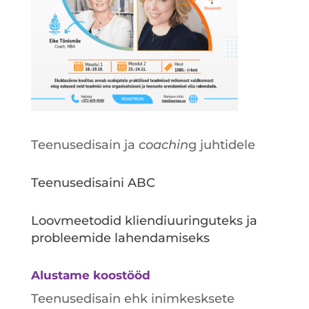
Teenusedisain ja
coachin
g juhtidele
Teenusedisaini ABC
Loovmeetodid kliendiuuringuteks ja
probleemide lahendamiseks
Alustame koostööd
Teenusedisain ehk inimkesksete