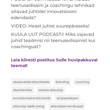
teenusedisaini ja coachingu tehnikad
aitavad juhtidel innovatsiooni
edendada?
VIDEO: Heast juhist suurepäraseks!
KUULA UUT PODCASTI! Miks vajavad
juhid teadmisi nii teenusedisainist kui
coachingust?
Leia kiiresti postitus Sulle huvipakkuval
teemal!
alustavatele ettevõtetele
bränding
coaching
disainikriitika
edukas ettevõtja
emotsionaalne töö koolis
empaatiakaart
ettevõtja isiklik areng
ettevõtjate koolitused