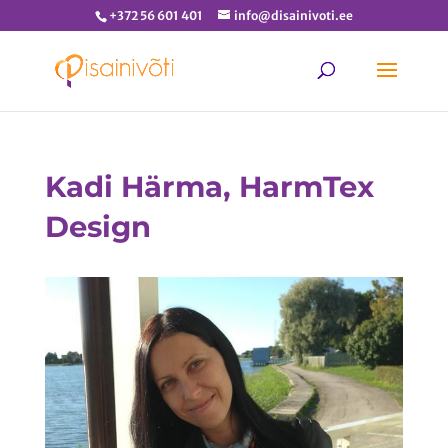
+372 56 601 401
info@disainivoti.ee
Kadi Härma, HarmTex
Design