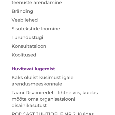
teenuste arendamine
Bränding
Veebilehed
Sisutekstide loomine
Turundustugi
Konsultatsioon
Koolitused
Huvitavat lugemist
Kaks olulist küsimust igale
arendusmeeskonnale
Taani Disainiredel – lihtne viis, kuidas
mõõta oma organisatsiooni
disainikasutust
PODCAST JUHTIDELE NR 2. Kuidas