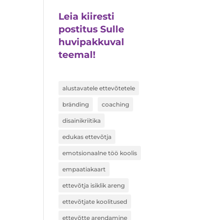
Leia kiiresti
postitus Sulle
huvipakkuval
teemal!
alustavatele ettevõtetele
bränding
coaching
disainikriitika
edukas ettevõtja
emotsionaalne töö koolis
empaatiakaart
ettevõtja isiklik areng
ettevõtjate koolitused
ettevõtte arendamine