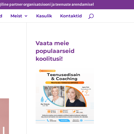
iline partner organisatsiooni ja teenuste arendamisel
d
Meist
Kasulik
Kontaktid
Vaata meie
populaarseid
koolitusi!