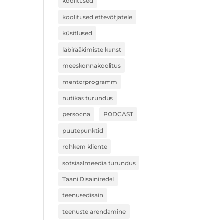
koolitused
koolitused ettevõtjatele
küsitlused
läbirääkimiste kunst
meeskonnakoolitus
mentorprogramm
nutikas turundus
persoona
PODCAST
puutepunktid
rohkem kliente
sotsiaalmeedia turundus
Taani Disainiredel
teenusedisain
teenuste arendamine