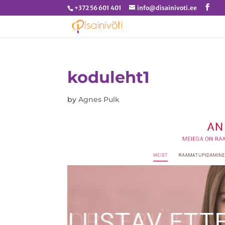
+372 56 601 401
info@disainivoti.ee
koduleht1
by
Agnes Pulk