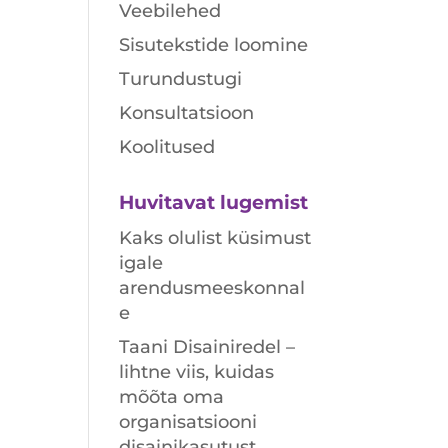
Veebilehed
Sisutekstide loomine
Turundustugi
Konsultatsioon
Koolitused
Huvitavat lugemist
Kaks olulist küsimust
igale
arendusmeeskonnal
e
Taani Disainiredel –
lihtne viis, kuidas
mõõta oma
organisatsiooni
disainikasutust