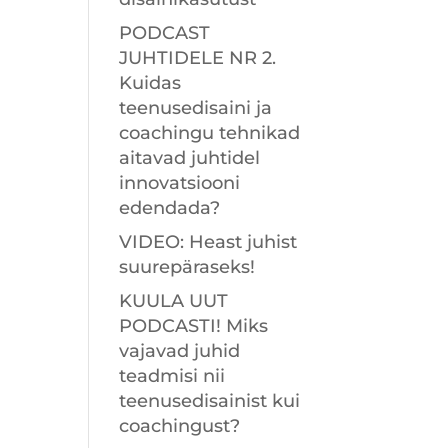
PODCAST
JUHTIDELE NR 2.
Kuidas
teenusedisaini ja
coachingu tehnikad
aitavad juhtidel
innovatsiooni
edendada?
VIDEO: Heast juhist
suurepäraseks!
KUULA UUT
PODCASTI! Miks
vajavad juhid
teadmisi nii
teenusedisainist kui
coachingust?