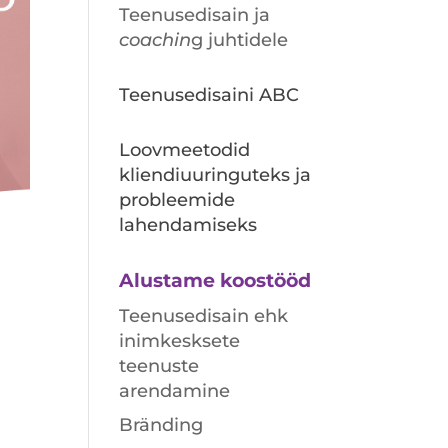
Teenusedisain ja
coachin
g juhtidele
Teenusedisaini ABC
Loovmeetodid
kliendiuuringuteks ja
probleemide
lahendamiseks
Alustame koostööd
Teenusedisain ehk
inimkesksete
teenuste
arendamine
Bränding