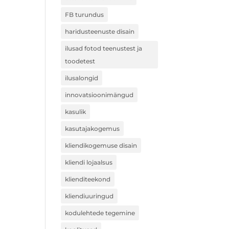
FB turundus
haridusteenuste disain
ilusad fotod teenustest ja
toodetest
ilusalongid
innovatsioonimängud
kasulik
kasutajakogemus
kliendikogemuse disain
kliendi lojaalsus
klienditeekond
kliendiuuringud
kodulehtede tegemine