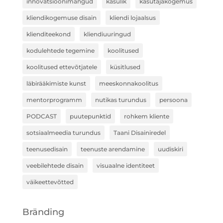
innovatsioonimängud
kasulik
kasutajakogemus
kliendikogemuse disain
kliendi lojaalsus
klienditeekond
kliendiuuringud
kodulehtede tegemine
koolitused
koolitused ettevõtjatele
küsitlused
läbirääkimiste kunst
meeskonnakoolitus
mentorprogramm
nutikas turundus
persoona
PODCAST
puutepunktid
rohkem kliente
sotsiaalmeedia turundus
Taani Disainiredel
teenusedisain
teenuste arendamine
uudiskiri
veebilehtede disain
visuaalne identiteet
väikeettevõtted
Bränding