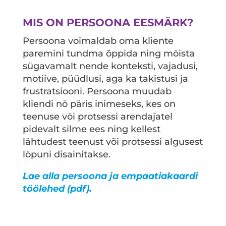
MIS ON PERSOONA EESMÄRK?
Persoona voimaldab oma kliente
paremini tundma õppida ning möista
sügavamalt nende konteksti, vajadusi,
motiive, püüdlusi, aga ka takistusi ja
frustratsiooni. Persoona muudab
kliendi nö päris inimeseks, kes on
teenuse vöi protsessi arendajatel
pidevalt silme ees ning kellest
lähtudest teenust või protsessi algusest
löpuni disainitakse.
Lae alla persoona ja empaatiakaardi
töölehed (pdf).