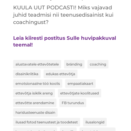
KUULA UUT PODCASTI! Miks vajavad
juhid teadmisi nii teenusedisainist kui
coachingust?
Leia kiiresti postitus Sulle huvipakkuval
teemal!
alustavatele ettevõtetele
bränding
coaching
disainikriitika
edukas ettevõtja
emotsionaalne töö koolis
empaatiakaart
ettevõtja isiklik areng
ettevõtjate koolitused
ettevõtte arendamine
FB turundus
haridusteenuste disain
ilusad fotod teenustest ja toodetest
ilusalongid