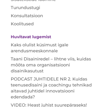
Turundustugi
Konsultatsioon
Koolitused
Huvitavat lugemist
Kaks olulist küsimust igale
arendusmeeskonnale
Taani Disainiredel – lihtne viis, kuidas
mõõta oma organisatsiooni
disainikasutust
PODCAST JUHTIDELE NR 2. Kuidas
teenusedisaini ja coachingu tehnikad
aitavad juhtidel innovatsiooni
edendada?
VIDEO: Heast juhist suurepäraseks!