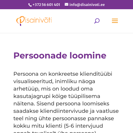
+372 56 601 401
info@disainivoti.ee
Persoonade loomine
Persoona on konkreetse klienditüübi
visualiseeritud, inimliku näoga
arhetüüp, mis on loodud oma
kasutajagrupi köige tüüpilisema
näitena. Sisend persoona loomiseks
saadakse kliendiintervivude ja vaatluse
teel ning ühte persoonasse pannakse
kokku mitu klienti (5-6 intervjuud