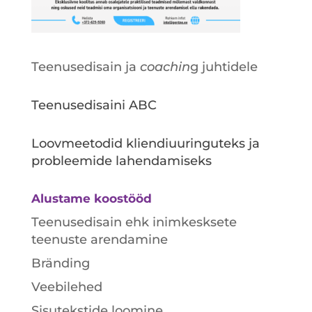
Teenusedisain ja
coachin
g juhtidele
Teenusedisaini ABC
Loovmeetodid kliendiuuringuteks ja
probleemide lahendamiseks
Alustame koostööd
Teenusedisain ehk inimkesksete
teenuste arendamine
Bränding
Veebilehed
Sisutekstide loomine