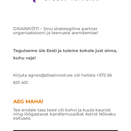
DISAINIVÕTI – Sinu strateegiline partner
organisatsiooni ja teenuste arendamisel
Tegutseme üle Eesti ja tuleme kohale just sinna,
kuhu vaja!
Kirjuta agnes@disainivoti.ee või helista +372 56
601 401.
AEG MAHA!
Tee endale tass teed või kohvi ja kuula kaunist
ning lõõgastavat kandlemuusikat Astrid Nõlvaku
esituses.