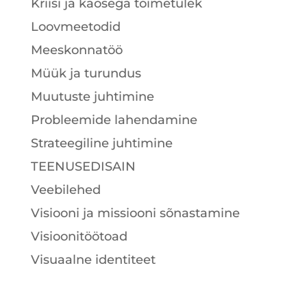
Kriisi ja kaosega toimetulek
Loovmeetodid
Meeskonnatöö
Müük ja turundus
Muutuste juhtimine
Probleemide lahendamine
Strateegiline juhtimine
TEENUSEDISAIN
Veebilehed
Visiooni ja missiooni sõnastamine
Visioonitöötoad
Visuaalne identiteet