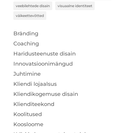
veebilehtede disain
visuaalne identiteet
väikeettevõtted
Bränding
Coaching
Haridusteenuste disain
Innovatsioonimängud
Juhtimine
Kliendi lojaalsus
Kliendikogemuse disain
Klienditeekond
Koolitused
Koosloome