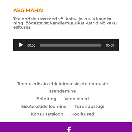
AEG MAHA!
Tee endale tass teed või kohvi ja kuula kaunist
ning lõõgastavat kandlemuusikat Astrid Nõlvaku
esituses.
Audioesitaja
00:00
00:00
Teenusedisain ehk inimkesksete teenuste
arendamine
Bränding
Veebilehed
Sisutekstide loomine
Turundustugi
Konsultatsioon
Koolitused