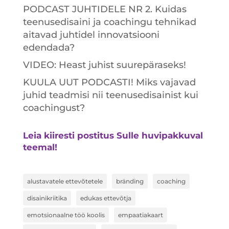
PODCAST JUHTIDELE NR 2. Kuidas
teenusedisaini ja coachingu tehnikad
aitavad juhtidel innovatsiooni
edendada?
VIDEO: Heast juhist suurepäraseks!
KUULA UUT PODCASTI! Miks vajavad
juhid teadmisi nii teenusedisainist kui
coachingust?
Leia kiiresti postitus Sulle huvipakkuval
teemal!
alustavatele ettevõtetele
bränding
coaching
disainikriitika
edukas ettevõtja
emotsionaalne töö koolis
empaatiakaart