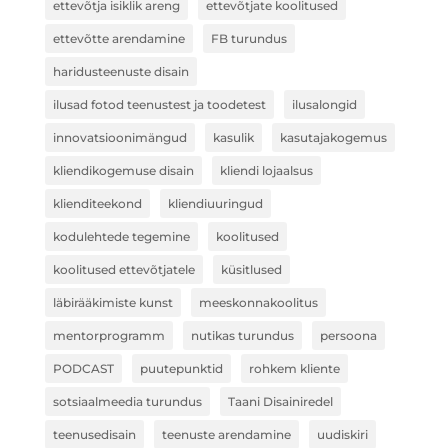
ettevõtja isiklik areng
ettevõtjate koolitused
ettevõtte arendamine
FB turundus
haridusteenuste disain
ilusad fotod teenustest ja toodetest
ilusalongid
innovatsioonimängud
kasulik
kasutajakogemus
kliendikogemuse disain
kliendi lojaalsus
klienditeekond
kliendiuuringud
kodulehtede tegemine
koolitused
koolitused ettevõtjatele
küsitlused
läbirääkimiste kunst
meeskonnakoolitus
mentorprogramm
nutikas turundus
persoona
PODCAST
puutepunktid
rohkem kliente
sotsiaalmeedia turundus
Taani Disainiredel
teenusedisain
teenuste arendamine
uudiskiri