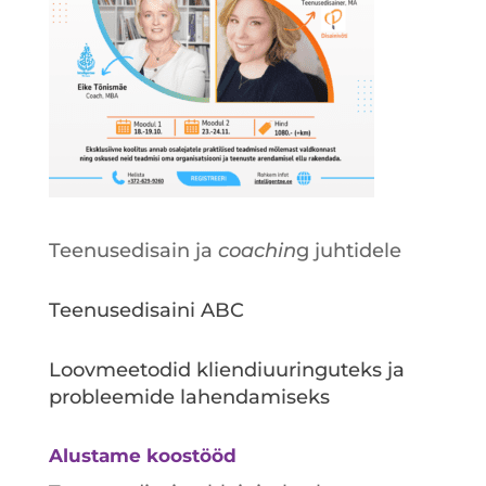
Teenusedisain ja
coachin
g juhtidele
Teenusedisaini ABC
Loovmeetodid kliendiuuringuteks ja
probleemide lahendamiseks
Alustame koostööd