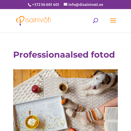
+372 56 601 401
info@disainivoti.ee
Professionaalsed fotod