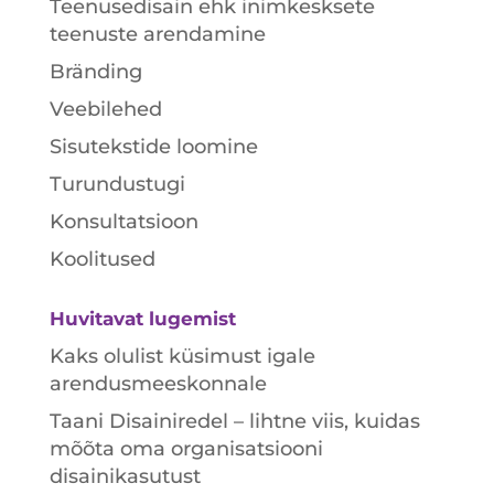
Teenusedisain ehk inimkesksete
teenuste arendamine
Bränding
Veebilehed
Sisutekstide loomine
Turundustugi
Konsultatsioon
Koolitused
Huvitavat lugemist
Kaks olulist küsimust igale
arendusmeeskonnale
Taani Disainiredel – lihtne viis, kuidas
mõõta oma organisatsiooni
disainikasutust