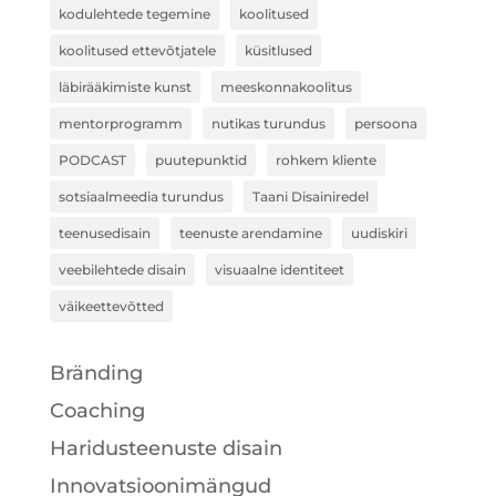
kodulehtede tegemine
koolitused
koolitused ettevõtjatele
küsitlused
läbirääkimiste kunst
meeskonnakoolitus
mentorprogramm
nutikas turundus
persoona
PODCAST
puutepunktid
rohkem kliente
sotsiaalmeedia turundus
Taani Disainiredel
teenusedisain
teenuste arendamine
uudiskiri
veebilehtede disain
visuaalne identiteet
väikeettevõtted
Bränding
Coaching
Haridusteenuste disain
Innovatsioonimängud