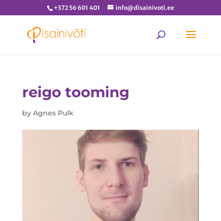
+372 56 601 401
info@disainivoti.ee
reigo tooming
by
Agnes Pulk