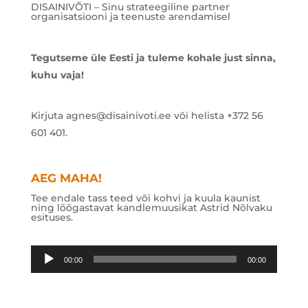
DISAINIVÕTI – Sinu strateegiline partner
organisatsiooni ja teenuste arendamisel
Tegutseme üle Eesti ja tuleme kohale just sinna,
kuhu vaja!
Kirjuta agnes@disainivoti.ee või helista +372 56
601 401.
AEG MAHA!
Tee endale tass teed või kohvi ja kuula kaunist
ning lõõgastavat kandlemuusikat Astrid Nõlvaku
esituses.
Audioesitaja
00:00
00:00