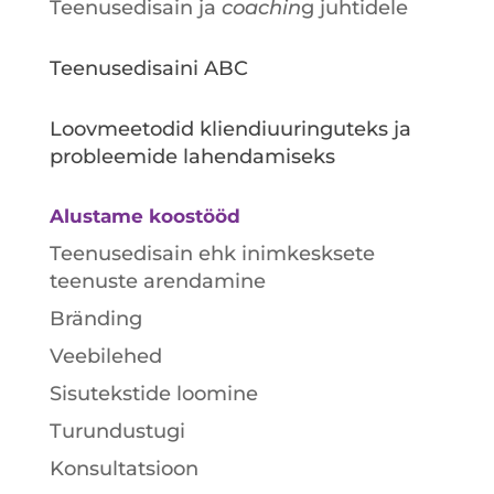
Teenusedisain ja
coachin
g juhtidele
Teenusedisaini ABC
Loovmeetodid kliendiuuringuteks ja
probleemide lahendamiseks
Alustame koostööd
Teenusedisain ehk inimkesksete
teenuste arendamine
Bränding
Veebilehed
Sisutekstide loomine
Turundustugi
Konsultatsioon