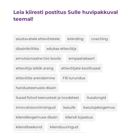
Leia kiiresti postitus Sulle huvipakkuval
teemal!
alustavatele ettevõtetele
bränding
coaching
disainikriitika
edukas ettevõtja
emotsionaalne töö koolis
empaatiakaart
ettevõtja isiklik areng
ettevõtjate koolitused
ettevõtte arendamine
FB turundus
haridusteenuste disain
ilusad fotod teenustest ja toodetest
ilusalongid
innovatsioonimängud
kasulik
kasutajakogemus
kliendikogemuse disain
kliendi lojaalsus
klienditeekond
kliendiuuringud