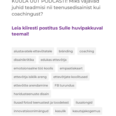
KUULA UUT PODCASTI! Miks vajavad
juhid teadmisi nii teenusedisainist kui
coachingust?
Leia kiiresti postitus Sulle huvipakkuval
teemal!
alustavatele ettevõtetele
bränding
coaching
disainikriitika
edukas ettevõtja
emotsionaalne töö koolis
empaatiakaart
ettevõtja isiklik areng
ettevõtjate koolitused
ettevõtte arendamine
FB turundus
haridusteenuste disain
ilusad fotod teenustest ja toodetest
ilusalongid
innovatsioonimängud
kasulik
kasutajakogemus