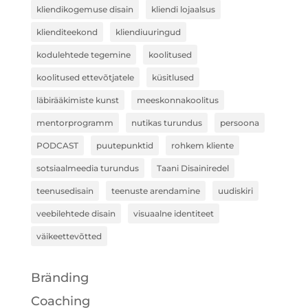
kliendikogemuse disain
kliendi lojaalsus
klienditeekond
kliendiuuringud
kodulehtede tegemine
koolitused
koolitused ettevõtjatele
küsitlused
läbirääkimiste kunst
meeskonnakoolitus
mentorprogramm
nutikas turundus
persoona
PODCAST
puutepunktid
rohkem kliente
sotsiaalmeedia turundus
Taani Disainiredel
teenusedisain
teenuste arendamine
uudiskiri
veebilehtede disain
visuaalne identiteet
väikeettevõtted
Bränding
Coaching