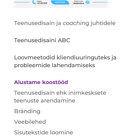
Teenusedisain ja
coachin
g juhtidele
Teenusedisaini ABC
Loovmeetodid kliendiuuringuteks ja
probleemide lahendamiseks
Alustame koostööd
Teenusedisain ehk inimkesksete
teenuste arendamine
Bränding
Veebilehed
Sisutekstide loomine