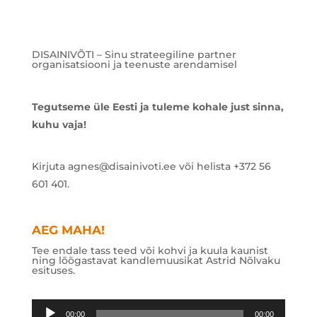
DISAINIVÕTI – Sinu strateegiline partner
organisatsiooni ja teenuste arendamisel
Tegutseme üle Eesti ja tuleme kohale just sinna,
kuhu vaja!
Kirjuta agnes@disainivoti.ee või helista +372 56
601 401.
AEG MAHA!
Tee endale tass teed või kohvi ja kuula kaunist
ning lõõgastavat kandlemuusikat Astrid Nõlvaku
esituses.
Audioesitaja
00:00
00:00