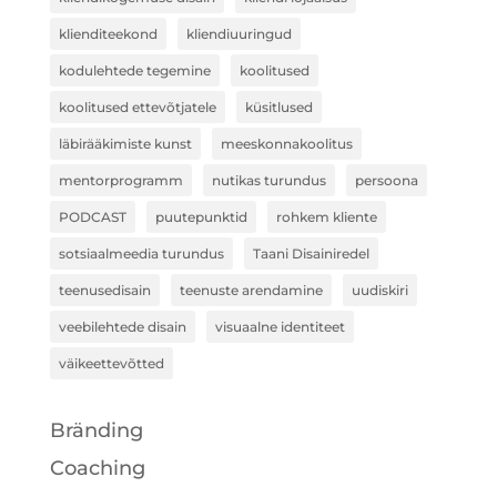
klienditeekond
kliendiuuringud
kodulehtede tegemine
koolitused
koolitused ettevõtjatele
küsitlused
läbirääkimiste kunst
meeskonnakoolitus
mentorprogramm
nutikas turundus
persoona
PODCAST
puutepunktid
rohkem kliente
sotsiaalmeedia turundus
Taani Disainiredel
teenusedisain
teenuste arendamine
uudiskiri
veebilehtede disain
visuaalne identiteet
väikeettevõtted
Bränding
Coaching