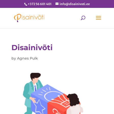
+372 56 601 401
info@disainivoti.ee
Disainivõti
by
Agnes Pulk