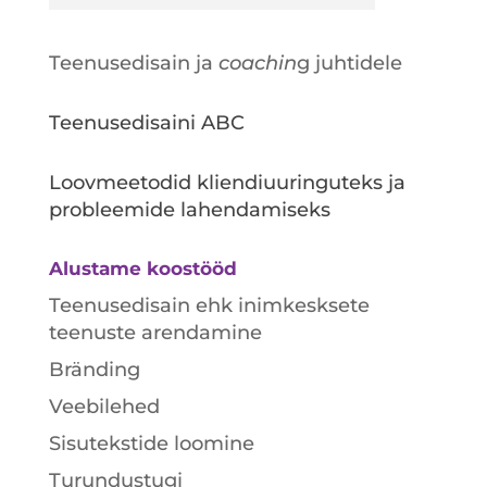
Teenusedisain ja
coachin
g juhtidele
Teenusedisaini ABC
Loovmeetodid kliendiuuringuteks ja
probleemide lahendamiseks
Alustame koostööd
Teenusedisain ehk inimkesksete
teenuste arendamine
Bränding
Veebilehed
Sisutekstide loomine
Turundustugi