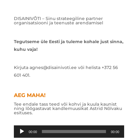
DISAINIVÕTI – Sinu strateegiline partner
organisatsiooni ja teenuste arendamisel
Tegutseme üle Eesti ja tuleme kohale just sinna,
kuhu vaja!
Kirjuta agnes@disainivoti.ee või helista +372 56
601 401.
AEG MAHA!
Tee endale tass teed või kohvi ja kuula kaunist
ning lõõgastavat kandlemuusikat Astrid Nõlvaku
esituses.
Audioesitaja
00:00
00:00