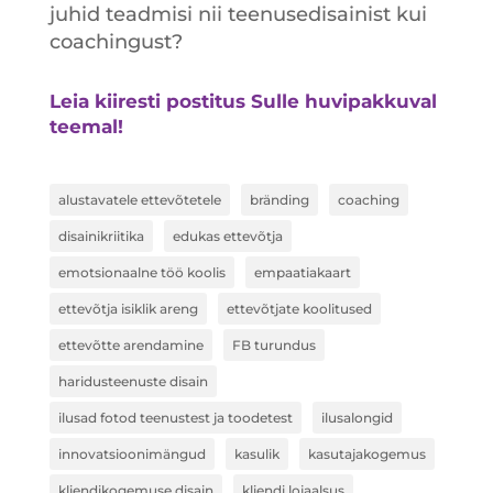
juhid teadmisi nii teenusedisainist kui
coachingust?
Leia kiiresti postitus Sulle huvipakkuval
teemal!
alustavatele ettevõtetele
bränding
coaching
disainikriitika
edukas ettevõtja
emotsionaalne töö koolis
empaatiakaart
ettevõtja isiklik areng
ettevõtjate koolitused
ettevõtte arendamine
FB turundus
haridusteenuste disain
ilusad fotod teenustest ja toodetest
ilusalongid
innovatsioonimängud
kasulik
kasutajakogemus
kliendikogemuse disain
kliendi lojaalsus