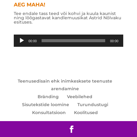
AEG MAHA!
Tee endale tass teed või kohvi ja kuula kaunist
ning lõõgastavat kandlemuusikat Astrid Nõlvaku
esituses.
Audioesitaja
00:00
00:00
Teenusedisain ehk inimkesksete teenuste
arendamine
Bränding
Veebilehed
Sisutekstide loomine
Turundustugi
Konsultatsioon
Koolitused