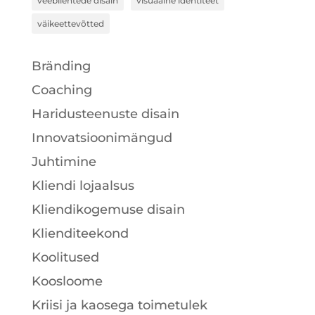
veebilehtede disain
visuaalne identiteet
väikeettevõtted
Bränding
Coaching
Haridusteenuste disain
Innovatsioonimängud
Juhtimine
Kliendi lojaalsus
Kliendikogemuse disain
Klienditeekond
Koolitused
Koosloome
Kriisi ja kaosega toimetulek