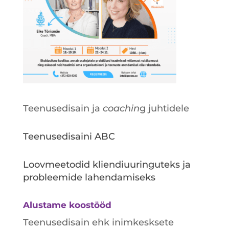
Teenusedisain ja
coachin
g juhtidele
Teenusedisaini ABC
Loovmeetodid kliendiuuringuteks ja
probleemide lahendamiseks
Alustame koostööd
Teenusedisain ehk inimkesksete