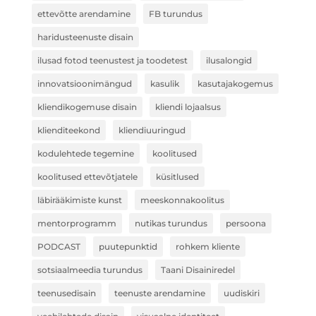
ettevõtte arendamine
FB turundus
haridusteenuste disain
ilusad fotod teenustest ja toodetest
ilusalongid
innovatsioonimängud
kasulik
kasutajakogemus
kliendikogemuse disain
kliendi lojaalsus
klienditeekond
kliendiuuringud
kodulehtede tegemine
koolitused
koolitused ettevõtjatele
küsitlused
läbirääkimiste kunst
meeskonnakoolitus
mentorprogramm
nutikas turundus
persoona
PODCAST
puutepunktid
rohkem kliente
sotsiaalmeedia turundus
Taani Disainiredel
teenusedisain
teenuste arendamine
uudiskiri