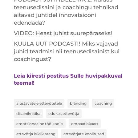
teenusedisaini ja coachingu tehnikad
aitavad juhtidel innovatsiooni
edendada?
VIDEO: Heast juhist suurepäraseks!
KUULA UUT PODCASTI! Miks vajavad
juhid teadmisi nii teenusedisainist kui
coachingust?
Leia kiiresti postitus Sulle huvipakkuval
teemal!
alustavatele ettevõtetele
bränding
coaching
disainikriitika
edukas ettevõtja
emotsionaalne töö koolis
empaatiakaart
ettevõtja isiklik areng
ettevõtjate koolitused