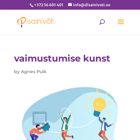
+372 56 601 401
info@disainivoti.ee
vaimustumise kunst
by
Agnes Pulk