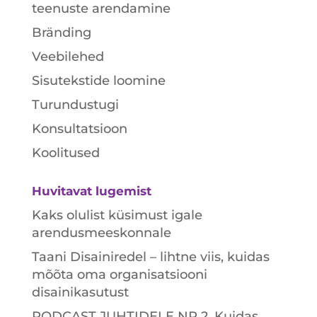
teenuste arendamine
Bränding
Veebilehed
Sisutekstide loomine
Turundustugi
Konsultatsioon
Koolitused
Huvitavat lugemist
Kaks olulist küsimust igale
arendusmeeskonnale
Taani Disainiredel – lihtne viis, kuidas
mõõta oma organisatsiooni
disainikasutust
PODCAST JUHTIDELE NR 2. Kuidas