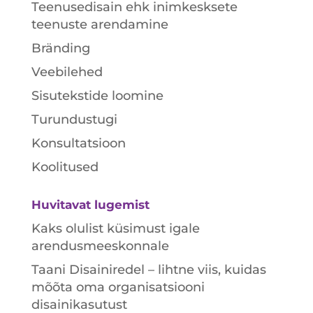
Teenusedisain ehk inimkesksete
teenuste arendamine
Bränding
Veebilehed
Sisutekstide loomine
Turundustugi
Konsultatsioon
Koolitused
Huvitavat lugemist
Kaks olulist küsimust igale
arendusmeeskonnale
Taani Disainiredel – lihtne viis, kuidas
mõõta oma organisatsiooni
disainikasutust