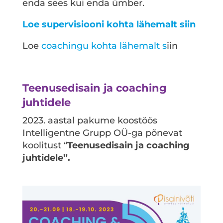
enda sees kui enda ümber.
Loe supervisiooni kohta lähemalt siin
Loe
coachingu kohta lähemalt s
iin
Teenusedisain ja coaching
juhtidele
2023. aastal pakume koostöös
Intelligentne Grupp OÜ-ga põnevat
koolitust “
Teenusedisain ja coaching
juhtidele”.