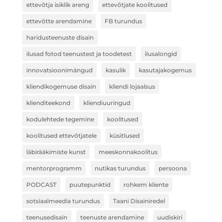
ettevõtja isiklik areng
ettevõtjate koolitused
ettevõtte arendamine
FB turundus
haridusteenuste disain
ilusad fotod teenustest ja toodetest
ilusalongid
innovatsioonimängud
kasulik
kasutajakogemus
kliendikogemuse disain
kliendi lojaalsus
klienditeekond
kliendiuuringud
kodulehtede tegemine
koolitused
koolitused ettevõtjatele
küsitlused
läbirääkimiste kunst
meeskonnakoolitus
mentorprogramm
nutikas turundus
persoona
PODCAST
puutepunktid
rohkem kliente
sotsiaalmeedia turundus
Taani Disainiredel
teenusedisain
teenuste arendamine
uudiskiri