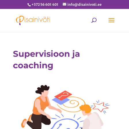
+372 56 601 401
info@disainivoti.ee
Supervisioon ja
coaching