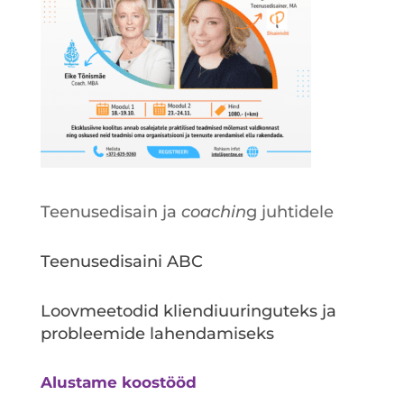
Teenusedisain ja
coachin
g juhtidele
Teenusedisaini ABC
Loovmeetodid kliendiuuringuteks ja
probleemide lahendamiseks
Alustame koostööd