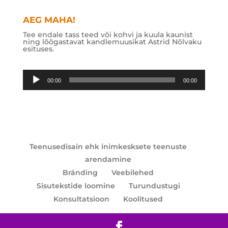
AEG MAHA!
Tee endale tass teed või kohvi ja kuula kaunist
ning lõõgastavat kandlemuusikat Astrid Nõlvaku
esituses.
Audioesitaja
00:00
00:00
Teenusedisain ehk inimkesksete teenuste
arendamine
Bränding
Veebilehed
Sisutekstide loomine
Turundustugi
Konsultatsioon
Koolitused