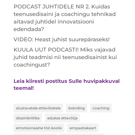
PODCAST JUHTIDELE NR 2. Kuidas
teenusedisaini ja coachingu tehnikad
aitavad juhtidel innovatsiooni
edendada?
VIDEO: Heast juhist suurepäraseks!
KUULA UUT PODCASTI! Miks vajavad
juhid teadmisi nii teenusedisainist kui
coachingust?
Leia kiiresti postitus Sulle huvipakkuval
teemal!
alustavatele ettevõtetele
bränding
coaching
disainikriitika
edukas ettevõtja
emotsionaalne töö koolis
empaatiakaart