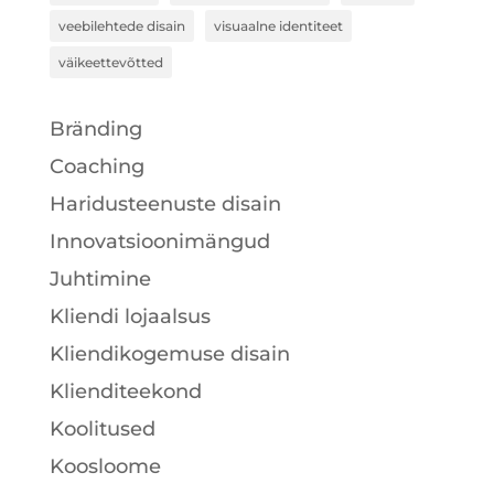
veebilehtede disain
visuaalne identiteet
väikeettevõtted
Bränding
Coaching
Haridusteenuste disain
Innovatsioonimängud
Juhtimine
Kliendi lojaalsus
Kliendikogemuse disain
Klienditeekond
Koolitused
Koosloome